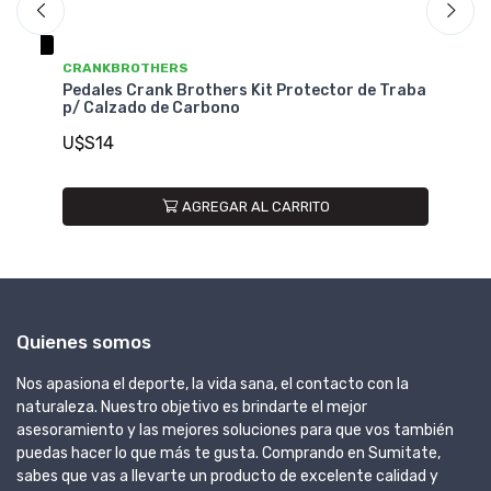
CRANKBROTHERS
C
Pedales Crank Brothers Kit Protector de Traba
Pe
e
p/ Calzado de Carbono
Es
U$S14
U
AGREGAR AL CARRITO
Quienes somos
Nos apasiona el deporte, la vida sana, el contacto con la
naturaleza. Nuestro objetivo es brindarte el mejor
asesoramiento y las mejores soluciones para que vos también
puedas hacer lo que más te gusta. Comprando en Sumitate,
sabes que vas a llevarte un producto de excelente calidad y