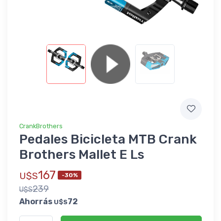
CrankBrothers
Pedales Bicicleta MTB Crank
Brothers Mallet E Ls
167
U$S
-30%
239
U$S
Ahorrás
72
U$S