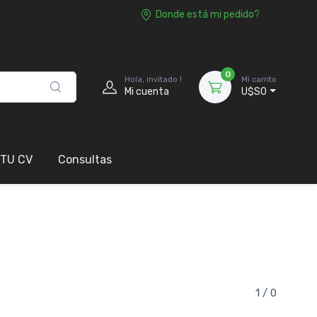
Donde está mi pedido?
0
Hola, invitado !
Mi carrito
Mi cuenta
U$S0
 TU CV
Consultas
1 / 0