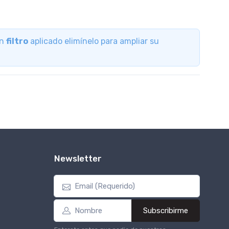
un
filtro
aplicado elimínelo para ampliar su
Newsletter
Subscribirme