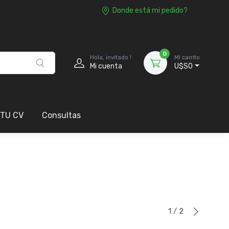
Donde está mi pedido?
0
Hola, invitado !
Mi carrito
Mi cuenta
U$S0
 TU CV
Consultas
1 / 2