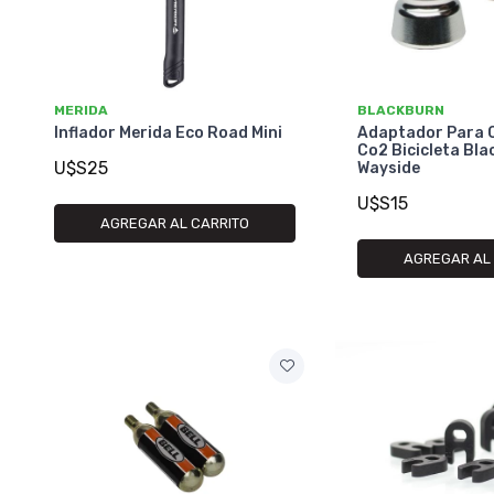
MERIDA
BLACKBURN
Inflador Merida Eco Road Mini
Adaptador Para 
Co2 Bicicleta Bl
U$S25
Wayside
U$S15
AGREGAR AL CARRITO
AGREGAR AL