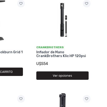
CRANKBROTHERS
ackburn Grid 1
Inflador de Mano
CrankBrothers Klic HP 120psi
U$S54
 CARRITO
Ver opciones