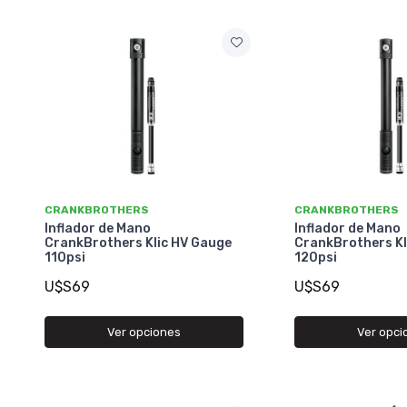
CRANKBROTHERS
CRANKBROTHERS
Inflador de Mano
Inflador de Mano
CrankBrothers Klic HV Gauge
CrankBrothers Kl
110psi
120psi
U$S69
U$S69
Ver opciones
Ver opci