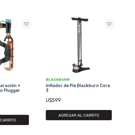
BLACKBURN
paración +
Inflador de Pie Blackburn Core
o Plugger
3
U$S99
AGREGAR AL CARRITO
 CARRITO