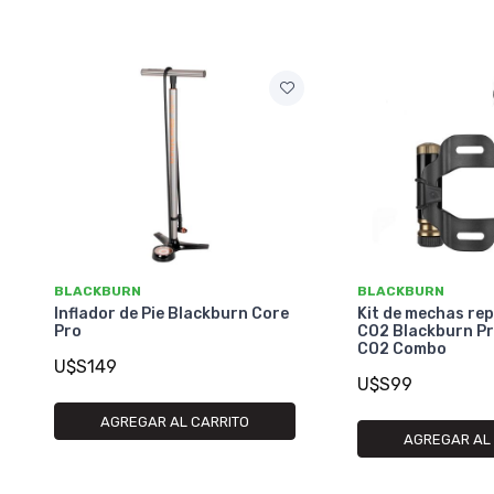
BLACKBURN
BLACKBURN
Inflador de Pie Blackburn Core
Kit de mechas re
Pro
CO2 Blackburn Pr
CO2 Combo
U$S149
U$S99
AGREGAR AL CARRITO
AGREGAR AL