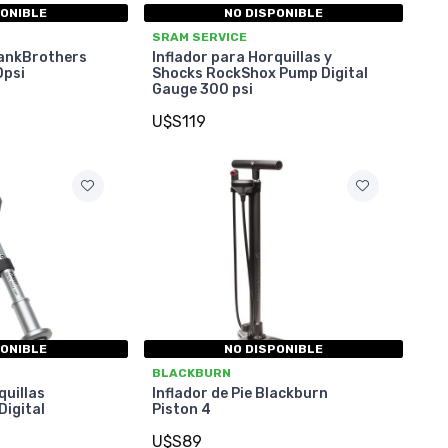
PONIBLE
NO DISPONIBLE
SRAM SERVICE
CrankBrothers
Inflador para Horquillas y
0psi
Shocks RockShox Pump Digital
Gauge 300 psi
U$S119
PONIBLE
NO DISPONIBLE
BLACKBURN
quillas
Inflador de Pie Blackburn
Digital
Piston 4
U$S89