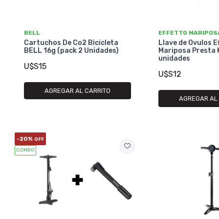
BELL
EFFETTO MARIPOS
Cartuchos De Co2 Bicicleta
Llave de Ovulos E
BELL 16g (pack 2 Unidades)
Mariposa Presta 
unidades
U$S15
U$S12
AGREGAR AL CARRITO
AGREGAR AL
-20%
OFF
COMBO