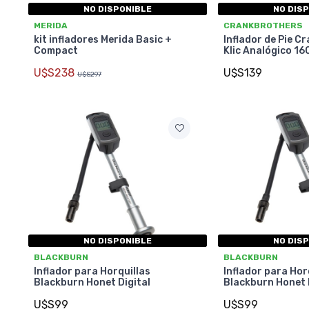
NO DISPONIBLE
NO DIS
MERIDA
CRANKBROTHERS
kit infladores Merida Basic +
Inflador de Pie 
Compact
Klic Analógico 16
U$S238
U$S139
U$S297
NO DISPONIBLE
NO DIS
BLACKBURN
BLACKBURN
Inflador para Horquillas
Inflador para Hor
Blackburn Honet Digital
Blackburn Honet 
U$S99
U$S99