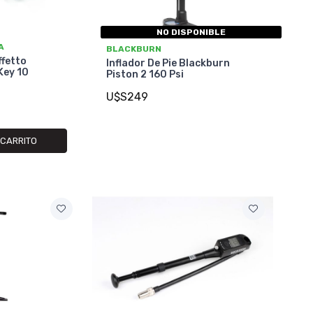
NO DISPONIBLE
A
BLACKBURN
ffetto
Inflador De Pie Blackburn
Key 10
Piston 2 160 Psi
U$S249
 CARRITO