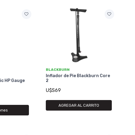
BLACKBURN
Inflador de Pie Blackburn Core
ic HP Gauge
2
U$S69
AGREGAR AL CARRITO
ones