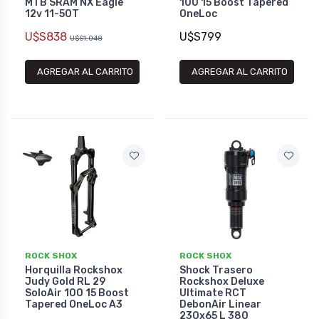
MTB SRAM NX Eagle
100 15 Boost Tapered
12v 11-50T
OneLoc
U$S838
U$S799
U$S1.048
AGREGAR AL CARRITO
AGREGAR AL CARRITO
ROCK SHOX
ROCK SHOX
Horquilla Rockshox
Shock Trasero
Judy Gold RL 29
Rockshox Deluxe
SoloAir 100 15 Boost
Ultimate RCT
Tapered OneLoc A3
DebonAir Linear
230x65 L 380