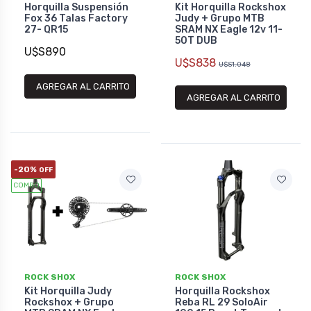
Horquilla Suspensión
Kit Horquilla Rockshox
Fox 36 Talas Factory
Judy + Grupo MTB
27- QR15
SRAM NX Eagle 12v 11-
50T DUB
U$S890
U$S838
U$S1.048
AGREGAR AL CARRITO
AGREGAR AL CARRITO
-20%
OFF
COMBO
ROCK SHOX
ROCK SHOX
Kit Horquilla Judy
Horquilla Rockshox
Rockshox + Grupo
Reba RL 29 SoloAir