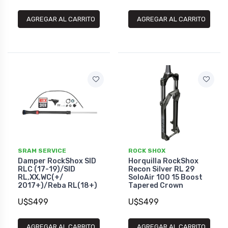
AGREGAR AL CARRITO
AGREGAR AL CARRITO
SRAM SERVICE
ROCK SHOX
Damper RockShox SID
Horquilla RockShox
RLC (17-19)/SID
Recon Silver RL 29
RL,XX,WC(+/
SoloAir 100 15 Boost
2017+)/Reba RL(18+)
Tapered Crown
U$S499
U$S499
AGREGAR AL CARRITO
AGREGAR AL CARRITO