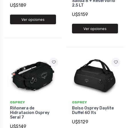
Salida 8 + Reservorio
U$S189
2.5 LT
U$S159
Ver opciones
Ver opciones
OSPREY
OSPREY
Riñonera de
Bolso Osprey Daylite
Hidratacion Osprey
Duffel 60 lts
Seral 7
U$S129
U$S149