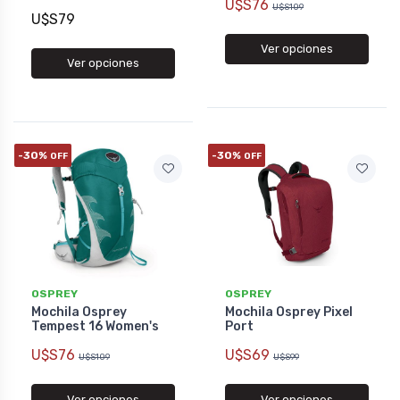
U$S76
U$S109
U$S79
Ver opciones
Ver opciones
-30%
-30%
OFF
OFF
OSPREY
OSPREY
Mochila Osprey
Mochila Osprey Pixel
Tempest 16 Women's
Port
U$S76
U$S69
U$S109
U$S99
Ver opciones
Ver opciones