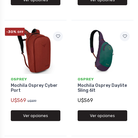
-30%
OFF
OSPREY
OSPREY
Mochila Osprey Cyber
Mochila Osprey Daylite
Port
Sling 6lt
U$S69
U$S69
U$S99
Ver opciones
Ver opciones