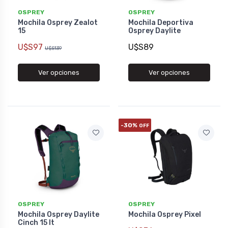
OSPREY
OSPREY
Mochila Osprey Zealot
Mochila Deportiva
15
Osprey Daylite
U$S97
U$S89
U$S139
Ver opciones
Ver opciones
-30%
OFF
OSPREY
OSPREY
Mochila Osprey Daylite
Mochila Osprey Pixel
Cinch 15 lt