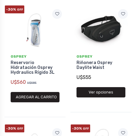
-30%
OFF
OSPREY
OSPREY
Reservorio
Riñonera Osprey
Hidratación Osprey
Daylite Waist
Hydraulics Rígido 3L
U$S55
U$S60
U$S85
Ver opciones
AGREGAR AL CARRITO
-30%
-30%
OFF
OFF