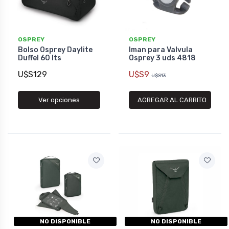
OSPREY
OSPREY
Bolso Osprey Daylite
Iman para Valvula
Duffel 60 lts
Osprey 3 uds 4818
U$S129
U$S9
U$S13
Ver opciones
AGREGAR AL CARRITO
NO DISPONIBLE
NO DISPONIBLE