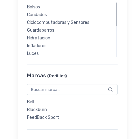
Bolsos
Candados
Ciclocomputadoras y Sensores
Guardabarros
Hidratacion
Infladores
Luces
Parrillas y Alforjas
Portabicicletas y Barras
Marcas
(Rodillos)
Protectores de Cuadro
Puños
Rodillos
Soporte y Almacenamiento
Bell
Trailer y Sillas de Niño
Blackburn
Otros
FeedBack Sport
Combos