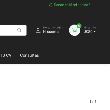
Donde está mi pedido?
0
Hola, invitado !
Mi carrito
Mi cuenta
U$S0
 TU CV
Consultas
1 / 1