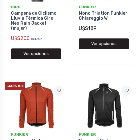
GIRO
FUNKIER
Campera de Ciclismo
Mono Triatlon Funkier
Lluvia Térmica Giro
Chiareggio W
Neo Rain Jacket
U$S189
(mujer)
U$S200
U$S399
Ver opciones
Ver opciones
-40%
OFF
FUNKIER
FUNKIER