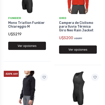
FUNKIER
GIRO
Mono Triatlon Funkier
Campera de Ciclismo
Chiareggio M
para lluvia Térmica
Giro Neo Rain Jacket
U$S219
U$S200
U$S399
Ver opciones
Ver opciones
-50%
OFF