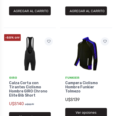
AGREGAR AL CARRITO
AGREGAR AL CARRITO
-50%
OFF
GIRO
FUNKIER
Calza Corta con
Campera Ciclismo
Tirantes Ciclismo
Hombre Funkier
Hombre GIRO Chrono
Tolmezo
Elite Bib Short
U$S139
U$S140
U$S279
Ver opciones