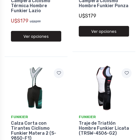
Campera Ciclismo
Campera Ciclismo
Térmica Hombre
Hombre Funkier Ponza
Funkier Lazio
U$S179
U$S179
U$S299
Ver opciones
Ver opciones
FUNKIER
FUNKIER
Calza Corta con
Traje de Triatlón
Tirantes Ciclismo
Hombre Funkier Licata
Funkier Matera 2 (S-
(TRSW-4506-G2)
9850-F1)