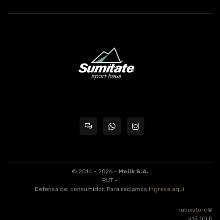
© 2014 - 2026 -
Molik S.A.
RUT -
Defensa del consumidor. Para reclamos
ingrese aquí
.
nubixstore®
v13.00.0