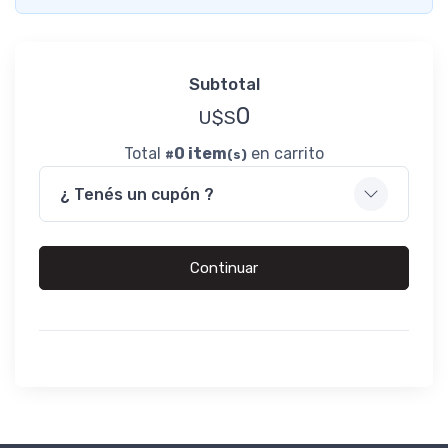
Subtotal
0
U$S
Total
0 item
en carrito
#
(s)
¿ Tenés un cupón ?
Continuar