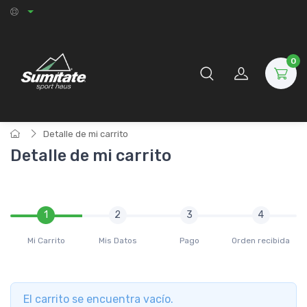
0
Detalle de mi carrito
Detalle de mi carrito
1
2
3
4
Mi Carrito
Mis Datos
Pago
Orden recibida
El carrito se encuentra vacío.