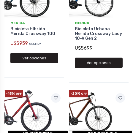
MERIDA
MERIDA
Bicicleta Híbrida
Bicicleta Urbana
Merida Crossway 100
Merida Crossway Lady
10-V Gen 2
U$S959
U$S1.199
U$S699
Ver opciones
Ver opciones
-15%
-20%
OFF
OFF