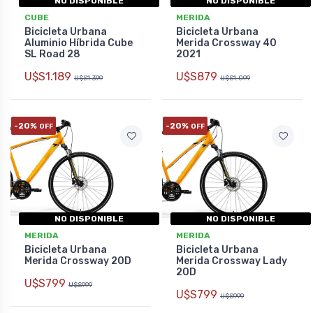
NO DISPONIBLE
NO DISPONIBLE
CUBE
MERIDA
Bicicleta Urbana
Bicicleta Urbana
Aluminio Híbrida Cube
Merida Crossway 40
SL Road 28
2021
U$S1.189
U$S879
U$S1.399
U$S1.099
-20%
-20%
OFF
OFF
NO DISPONIBLE
NO DISPONIBLE
MERIDA
MERIDA
Bicicleta Urbana
Bicicleta Urbana
Merida Crossway 20D
Merida Crossway Lady
20D
U$S799
U$S999
U$S799
U$S999