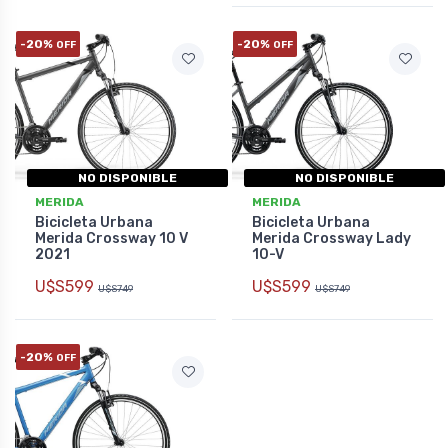
-20%
-20%
OFF
OFF
NO DISPONIBLE
NO DISPONIBLE
MERIDA
MERIDA
Bicicleta Urbana
Bicicleta Urbana
Merida Crossway 10 V
Merida Crossway Lady
2021
10-V
U$S599
U$S599
U$S749
U$S749
-20%
OFF