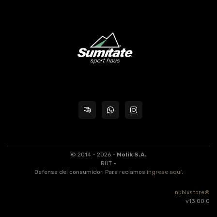
© 2014 - 2026 -
Molik S.A.
RUT -
Defensa del consumidor. Para reclamos
ingrese aquí
.
nubixstore®
v13.00.0