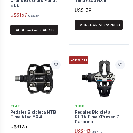
Crank Brothers Mallet
Time Atac MX 6
E Ls
U$S139
U$S167
U$S239
AGREGAR AL CARRITO
AGREGAR AL CARRITO
-40%
OFF
TIME
TIME
Pedales Bicicleta MTB
Pedales Bicicleta
Time Atac MX 4
RUTA Time XPresso 7
Carbono
U$S125
U$S113
U$S189