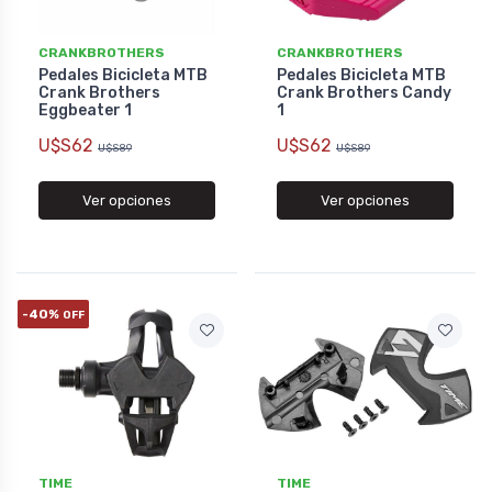
CRANKBROTHERS
CRANKBROTHERS
Pedales Bicicleta MTB
Pedales Bicicleta MTB
Crank Brothers
Crank Brothers Candy
Eggbeater 1
1
U$S62
U$S62
U$S89
U$S89
Ver opciones
Ver opciones
-40%
OFF
TIME
TIME