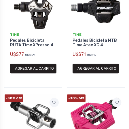
TIME
TIME
Pedales Bicicleta
Pedales Bicicleta MTB
RUTA Time XPresso 4
Time Atac XC 4
U$S77
U$S71
U$S129
U$S119
AGREGAR AL CARRITO
AGREGAR AL CARRITO
-30%
-30%
OFF
OFF