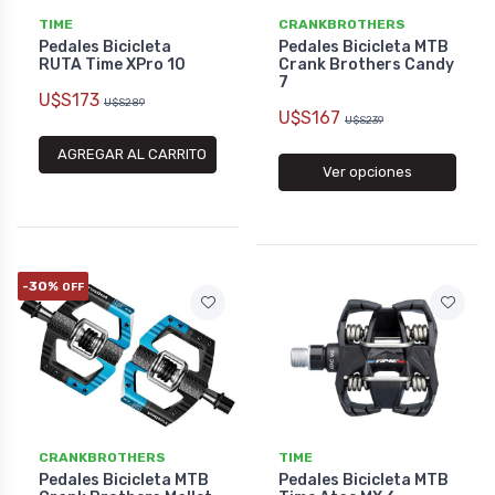
TIME
CRANKBROTHERS
Pedales Bicicleta
Pedales Bicicleta MTB
RUTA Time XPro 10
Crank Brothers Candy
7
U$S173
U$S289
U$S167
U$S239
AGREGAR AL CARRITO
Ver opciones
-30%
OFF
CRANKBROTHERS
TIME
Pedales Bicicleta MTB
Pedales Bicicleta MTB