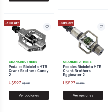
-30%
-30%
OFF
OFF
CRANKBROTHERS
CRANKBROTHERS
Pedales Bicicleta MTB
Pedales Bicicleta MTB
Crank Brothers Candy
Crank Brothers
2
Eggbeater 2
U$S97
U$S97
U$S139
U$S139
Ver opciones
Ver opciones