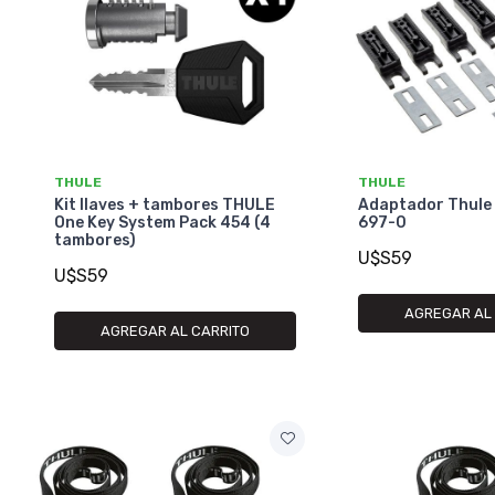
THULE
THULE
Kit llaves + tambores THULE
Adaptador Thule
One Key System Pack 454 (4
697-0
tambores)
U$S59
U$S59
AGREGAR AL
AGREGAR AL CARRITO