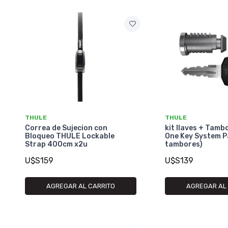
THULE
THULE
Correa de Sujecion con
kit llaves + Tam
Bloqueo THULE Lockable
One Key System P
Strap 400cm x2u
tambores)
U$S159
U$S139
AGREGAR AL CARRITO
AGREGAR AL