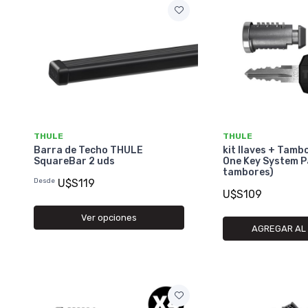
THULE
THULE
Barra de Techo THULE
kit llaves + Tam
SquareBar 2 uds
One Key System P
tambores)
Desde
U$S119
U$S109
Ver opciones
AGREGAR AL