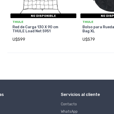
NO DISPONIBLE
NO DIS
THULE
THULE
Red de Carga 130 X 90 cm
Bolso para Rueda
THULE Load Net 5951
Bag XL
U$S99
U$S79
as
Servicios al cliente
Contacto
WhatsApp