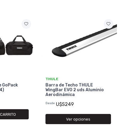
THULE
e GoPack
Barra de Techo THULE
X4)
WingBar EVO 2 uds Aluminio
Aerodinámica
Desde
U$S249
 CARRITO
Ver opciones