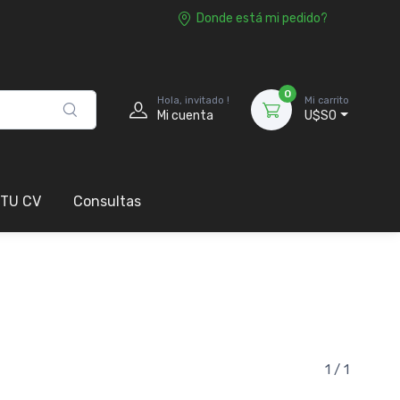
Donde está mi pedido?
0
Hola, invitado !
Mi carrito
Mi cuenta
U$S0
 TU CV
Consultas
1 / 1