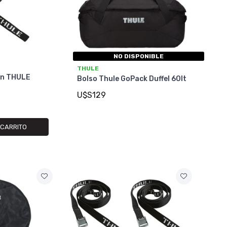
NO DISPONIBLE
THULE
on THULE
Bolso Thule GoPack Duffel 60lt
U$S129
 CARRITO