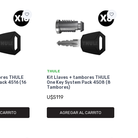
THULE
bores THULE
Kit Llaves + tambores THULE
ack 4516 (16
One Key System Pack 4508 (8
Tambores)
U$S119
 CARRITO
AGREGAR AL CARRITO