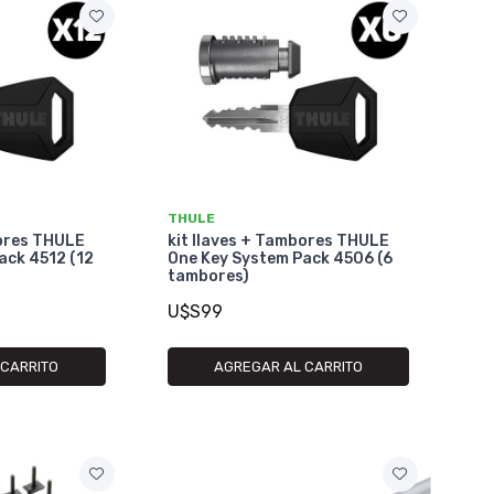
THULE
bores THULE
kit llaves + Tambores THULE
ack 4512 (12
One Key System Pack 4506 (6
tambores)
U$S99
 CARRITO
AGREGAR AL CARRITO