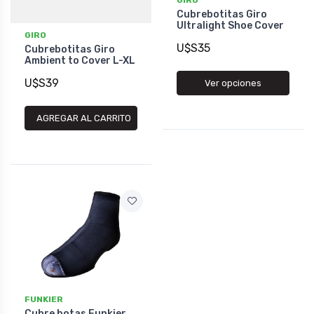
GIRO
Cubrebotitas Giro
Ultralight Shoe Cover
GIRO
U$S35
Cubrebotitas Giro
Ambient to Cover L-XL
U$S39
Ver opciones
AGREGAR AL CARRITO
FUNKIER
Cubre botas Funkier