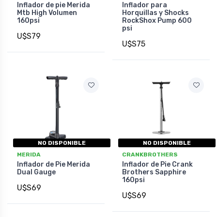
Inflador de pie Merida
Inflador para
Mtb High Volumen
Horquillas y Shocks
160psi
RockShox Pump 600
psi
U$S79
U$S75
NO DISPONIBLE
NO DISPONIBLE
MERIDA
CRANKBROTHERS
Inflador de Pie Merida
Inflador de Pie Crank
Dual Gauge
Brothers Sapphire
160psi
U$S69
U$S69