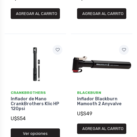
AGREGAR AL CARRITO
AGREGAR AL CARRITO
CRANKBROTHERS
BLACKBURN
Inflador de Mano
Inflador Blackburn
CrankBrothers Klic HP
Mamooth 2 Anyvalve
120psi
U$S49
U$S54
AGREGAR AL CARRITO
Ver opciones