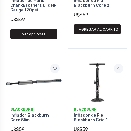
Inflador de Mano
Inflador de Pie
CrankBrothers Klic HP
Blackburn Core 2
Gauge 120psi
U$S69
U$S69
AGREGAR AL CARRITO
Ver opciones
BLACKBURN
BLACKBURN
Inflador Blackburn
Inflador de Pie
Core Slim
Blackburn Grid 1
U$S59
U$S59