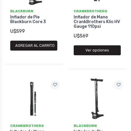
BLACKBURN
CRANKBROTHERS
Inflador de Pie
Inflador de Mano
Blackburn Core 3
CrankBrothers Klic HV
Gauge 110psi
U$S99
U$S69
AGREGAR AL CARRITO
Ver opciones
CRANKBROTHERS
BLACKBURN