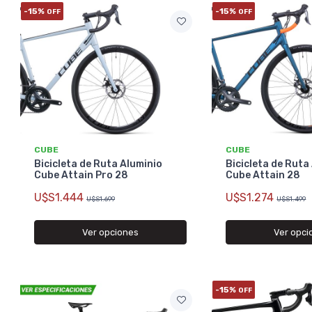
-15%
-15%
OFF
OFF
CUBE
CUBE
Bicicleta de Ruta Aluminio
Bicicleta de Ruta
Cube Attain Pro 28
Cube Attain 28
U$S1.444
U$S1.274
U$S1.699
U$S1.499
Ver opciones
Ver opci
-15%
OFF