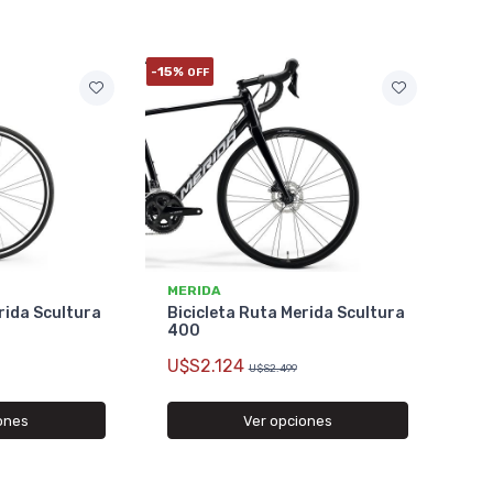
-15%
OFF
MERIDA
rida Scultura
Bicicleta Ruta Merida Scultura
400
U$S2.124
U$S2.499
ones
Ver opciones