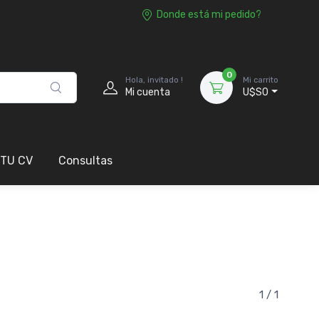
Donde está mi pedido?
0
Hola, invitado !
Mi carrito
Mi cuenta
U$S0
 TU CV
Consultas
1 / 1