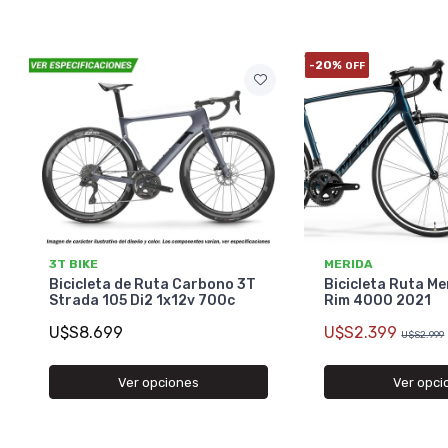
-20%
OFF
3T BIKE
MERIDA
Bicicleta de Ruta Carbono 3T
Bicicleta Ruta Me
Strada 105 Di2 1x12v 700c
Rim 4000 2021
U$S8.699
U$S2.399
U$S2.999
Ver opciones
Ver opci