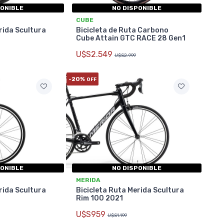
PONIBLE
NO DISPONIBLE
CUBE
rida Scultura
Bicicleta de Ruta Carbono
Cube Attain GTC RACE 28 Gen1
U$S2.549
U$S2.999
-20%
OFF
PONIBLE
NO DISPONIBLE
MERIDA
rida Scultura
Bicicleta Ruta Merida Scultura
Rim 100 2021
U$S959
U$S1.199