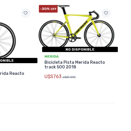
-30%
OFF
NO DISPONIBLE
MERIDA
PONIBLE
Bicicleta Pista Merida Reacto
track 500 2018
erida Reacto
U$S763
U$S1.090