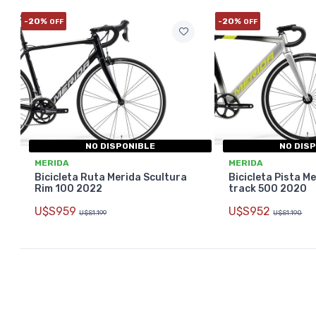
-20%
-20%
OFF
OFF
NO DISPONIBLE
NO DIS
MERIDA
MERIDA
Bicicleta Ruta Merida Scultura
Bicicleta Pista M
Rim 100 2022
track 500 2020
U$S959
U$S952
U$S1.199
U$S1.190