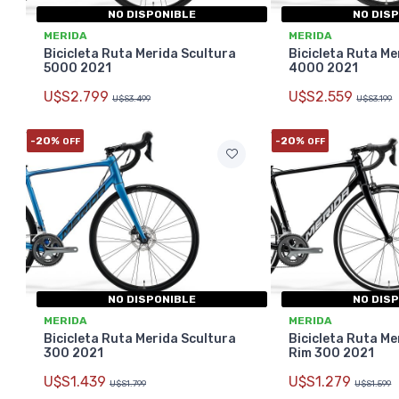
NO DISPONIBLE
NO DIS
MERIDA
MERIDA
Bicicleta Ruta Merida Scultura
Bicicleta Ruta Me
5000 2021
4000 2021
U$S2.799
U$S2.559
U$S3.499
U$S3.199
-20%
-20%
OFF
OFF
NO DISPONIBLE
NO DIS
MERIDA
MERIDA
Bicicleta Ruta Merida Scultura
Bicicleta Ruta Me
300 2021
Rim 300 2021
U$S1.439
U$S1.279
U$S1.799
U$S1.599