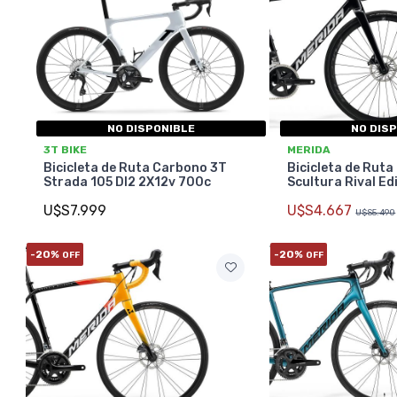
NO DISPONIBLE
NO DIS
3T BIKE
MERIDA
Bicicleta de Ruta Carbono 3T
Bicicleta de Ruta
Strada 105 DI2 2X12v 700c
Scultura Rival Ed
U$S7.999
U$S4.667
U$S5.490
-20%
-20%
OFF
OFF