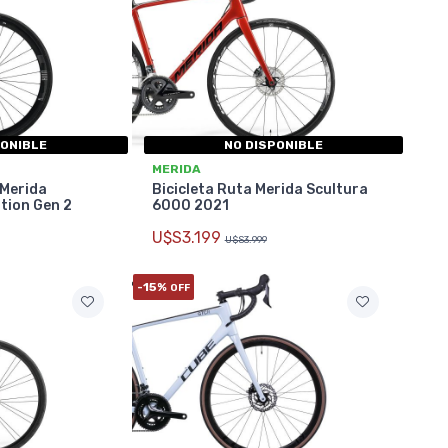
PONIBLE
NO DISPONIBLE
MERIDA
 Merida
Bicicleta Ruta Merida Scultura
ition Gen 2
6000 2021
U$S3.199
U$S3.999
-15%
OFF