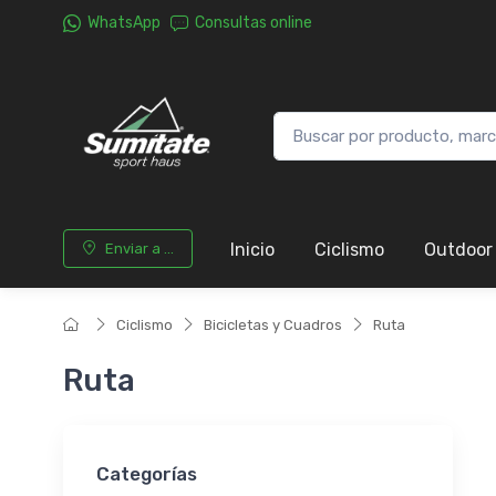
WhatsApp
Consultas online
Inicio
Ciclismo
Outdoor
Enviar a ...
Ciclismo
Bicicletas y Cuadros
Ruta
Ruta
Categorías