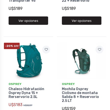
Transporter 95
22 + Reservorio
U$S189
U$S189
Ver opciones
Ver opciones
-20%
OFF
OSPREY
OSPREY
Chaleco Hidratación
Mochila Osprey
Osprey Dyna 15 +
Ciclismo de montaña
Rerservorio 2.5L
Salida 8 + Reservorio
2.5 LT
U$S183
U$S229
U$S159