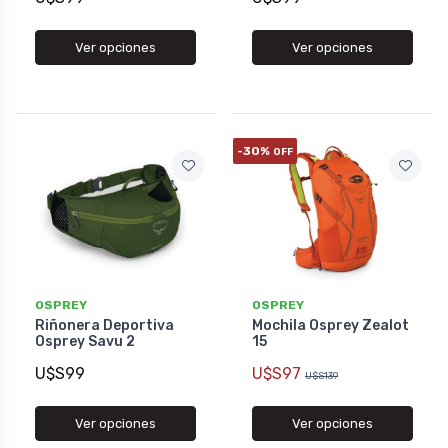
Ver opciones
Ver opciones
-30%
OFF
OSPREY
OSPREY
Riñonera Deportiva
Mochila Osprey Zealot
Osprey Savu 2
15
U$S99
U$S97
U$S139
Ver opciones
Ver opciones