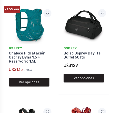
-20%
OFF
OSPREY
OSPREY
Chaleco Hidratación
Bolso Osprey Daylite
Osprey Dyna 1.5 +
Duffel 60 lts
Reservorio 1.5L
U$S129
U$S135
U$S169
Ver opciones
Ver opciones