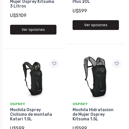
Mujer Osprey Kitsuma
Plus 20L
3 Litros
U$S99
U$S109
Ver opciones
Ver opciones
OSPREY
OSPREY
Mochila Osprey
Mochila Hidratacion
Ciclismo de montaña
de Mujer Osprey
Katari 1.5L
Kitsuma 1.5L
U$S99
U$S99