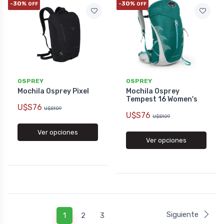
-30%
-30%
OFF
OFF
OSPREY
OSPREY
Mochila Osprey Pixel
Mochila Osprey
Tempest 16 Women's
U$S76
U$S109
U$S76
U$S109
Ver opciones
Ver opciones
Siguiente
1
2
3