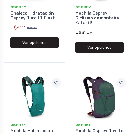
OSPREY
OSPREY
Chaleco Hidratación
Mochila Osprey
Osprey Duro LT Flask
Ciclismo de montaña
Katari 3L
U$S111
U$S139
U$S109
Ver opciones
Ver opciones
OSPREY
OSPREY
Mochila Hidratacion
Mochila Osprey Daylite