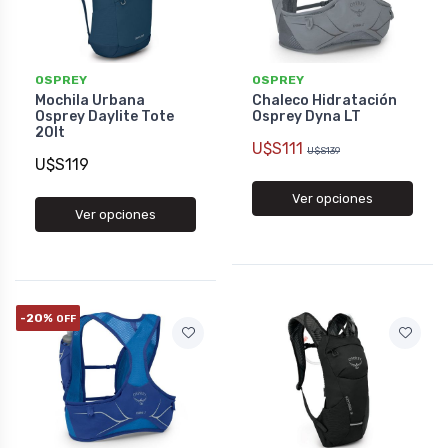
OSPREY
OSPREY
Mochila Urbana
Chaleco Hidratación
Osprey Daylite Tote
Osprey Dyna LT
20lt
U$S111
U$S139
U$S119
Ver opciones
Ver opciones
-20%
OFF