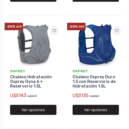
-20%
-20%
OFF
OFF
OSPREY
OSPREY
Chaleco Hidratación
Chaleco Osprey Duro
Osprey Dyna 6 +
1.5 con Reservorio de
Reservorio 1.5L
Hidratación 1.5L
U$S143
U$S135
U$S179
U$S169
Ver opciones
Ver opciones