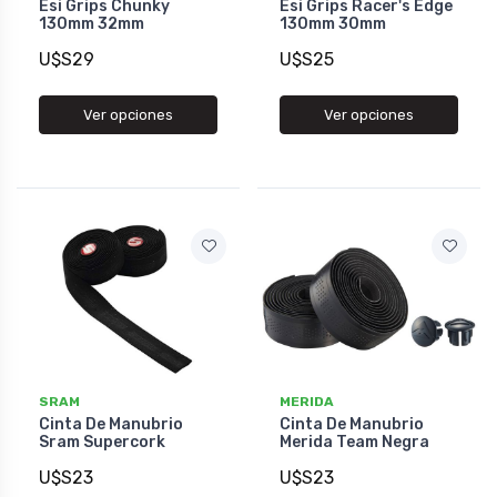
Esi Grips Chunky
Esi Grips Racer's Edge
130mm 32mm
130mm 30mm
U$S29
U$S25
Ver opciones
Ver opciones
SRAM
MERIDA
Cinta De Manubrio
Cinta De Manubrio
Sram Supercork
Merida Team Negra
U$S23
U$S23