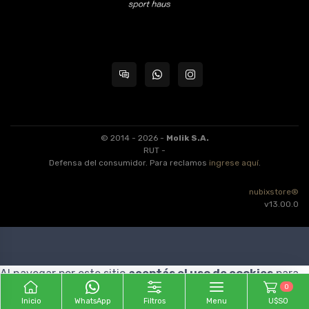
© 2014 - 2026 -
Molik S.A.
RUT -
Defensa del consumidor. Para reclamos
ingrese aquí
.
nubixstore®
v13.00.0
Al navegar por este sitio
aceptás el uso de cookies
para
0
agilizar tu experiencia de compra.
ENTENDIDO
Inicio
WhatsApp
Filtros
Menu
U$S0