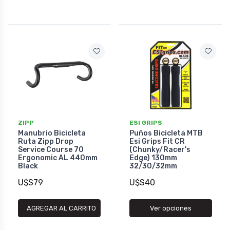
ZIPP
ESI GRIPS
Manubrio Bicicleta
Puños Bicicleta MTB
Ruta Zipp Drop
Esi Grips Fit CR
Service Course 70
(Chunky/Racer's
Ergonomic AL 440mm
Edge) 130mm
Black
32/30/32mm
U$S79
U$S40
AGREGAR AL CARRITO
Ver opciones