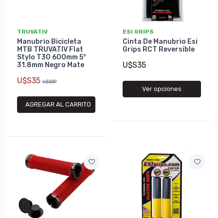
TRUVATIV
ESI GRIPS
Manubrio Bicicleta
Cinta De Manubrio Esi
MTB TRUVATIV Flat
Grips RCT Reversible
Stylo T30 600mm 5°
U$S35
31.8mm Negro Mate
U$S35
U$S39
Ver opciones
AGREGAR AL CARRITO