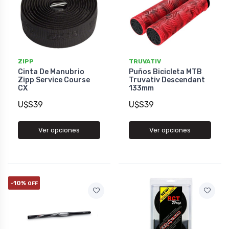
ZIPP
TRUVATIV
Cinta De Manubrio
Puños Bicicleta MTB
Zipp Service Course
Truvativ Descendant
CX
133mm
U$S39
U$S39
Ver opciones
Ver opciones
-10%
OFF