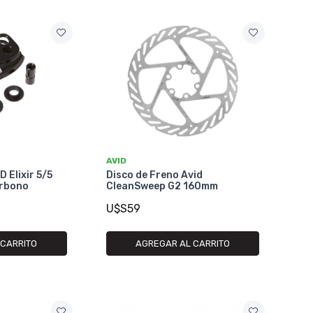
AVID
 Elixir 5/5
Disco de Freno Avid
arbono
CleanSweep G2 160mm
U$S59
 CARRITO
AGREGAR AL CARRITO