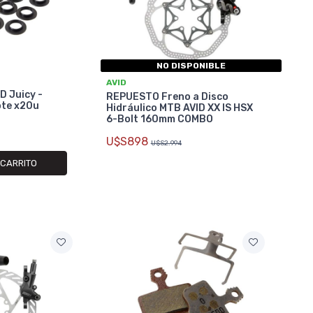
NO DISPONIBLE
AVID
D Juicy -
REPUESTO Freno a Disco
ote x20u
Hidráulico MTB AVID XX IS HSX
6-Bolt 160mm COMBO
U$S898
U$S2.994
 CARRITO