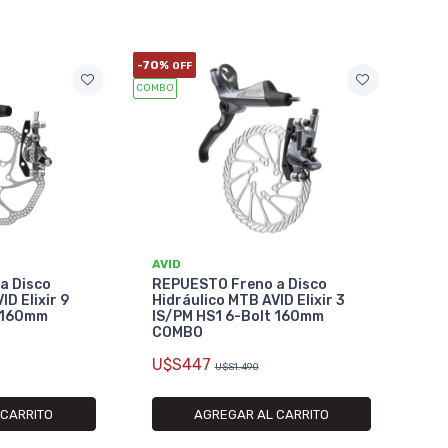
-70%
OFF
COMBO
AVID
a Disco
REPUESTO Freno a Disco
ID Elixir 9
Hidráulico MTB AVID Elixir 3
t 160mm
IS/PM HS1 6-Bolt 160mm
COMBO
U$S447
U$S1.490
 CARRITO
AGREGAR AL CARRITO