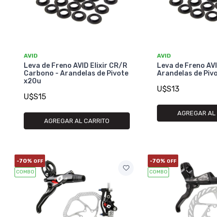
AVID
AVID
Leva de Freno AVID Elixir CR/R
Leva de Freno AVI
Carbono - Arandelas de Pivote
Arandelas de Piv
x20u
U$S13
U$S15
AGREGAR AL
AGREGAR AL CARRITO
-70%
-70%
OFF
OFF
COMBO
COMBO