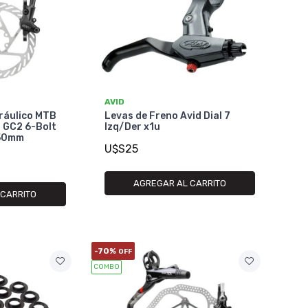
AVID
dráulico MTB
Levas de Freno Avid Dial 7
M GC2 6-Bolt
Izq/Der x1u
850mm
U$S25
AGREGAR AL CARRITO
 CARRITO
-70%
OFF
COMBO