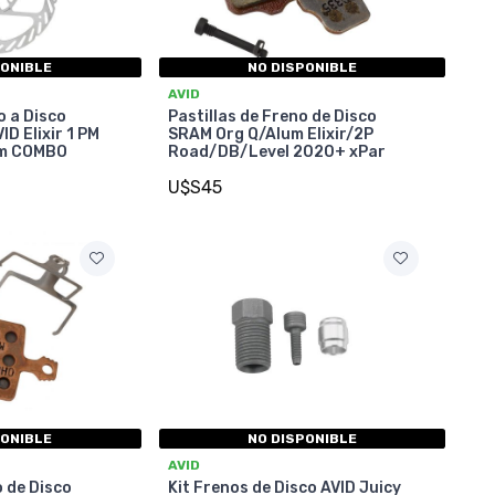
PONIBLE
NO DISPONIBLE
AVID
 a Disco
Pastillas de Freno de Disco
ID Elixir 1 PM
SRAM Org Q/Alum Elixir/2P
mm COMBO
Road/DB/Level 2020+ xPar
U$S45
PONIBLE
NO DISPONIBLE
AVID
o de Disco
Kit Frenos de Disco AVID Juicy