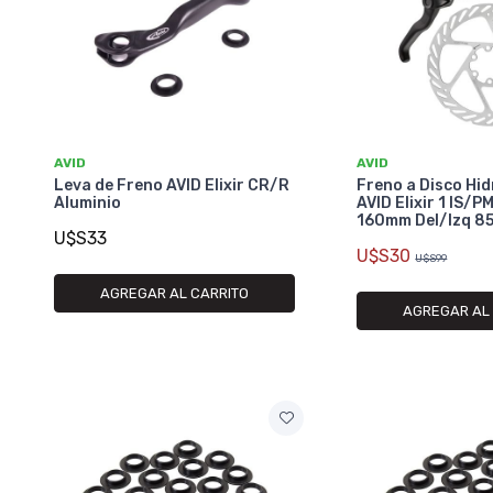
AVID
AVID
Leva de Freno AVID Elixir CR/R
Freno a Disco Hi
Aluminio
AVID Elixir 1 IS/P
160mm Del/Izq 
U$S33
U$S30
U$S99
AGREGAR AL CARRITO
AGREGAR AL