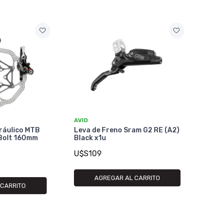
AVID
dráulico MTB
Leva de Freno Sram G2 RE (A2)
-Bolt 160mm
Black x1u
U$S109
AGREGAR AL CARRITO
 CARRITO