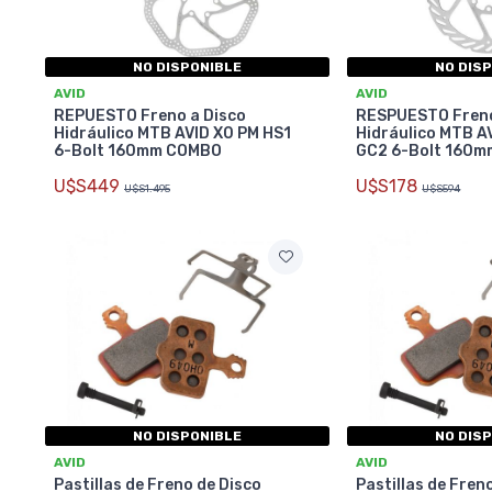
NO DISPONIBLE
NO DIS
AVID
AVID
REPUESTO Freno a Disco
RESPUESTO Freno
Hidráulico MTB AVID X0 PM HS1
Hidráulico MTB AV
6-Bolt 160mm COMBO
GC2 6-Bolt 160
U$S449
U$S178
U$S1.495
U$S594
NO DISPONIBLE
NO DIS
AVID
AVID
Pastillas de Freno de Disco
Pastillas de Fren