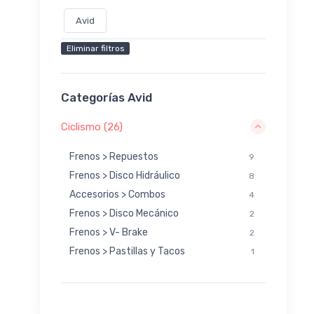
Avid
Eliminar filtros
Categorías Avid
Ciclismo (26)
Frenos > Repuestos
9
Frenos > Disco Hidráulico
8
Accesorios > Combos
4
Frenos > Disco Mecánico
2
Frenos > V- Brake
2
Frenos > Pastillas y Tacos
1