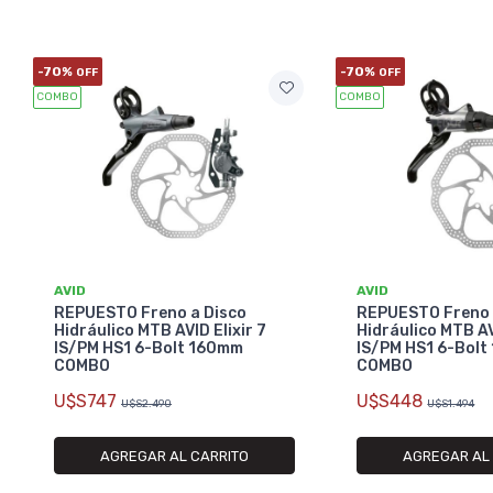
-70%
-70%
OFF
OFF
COMBO
COMBO
AVID
AVID
REPUESTO Freno a Disco
REPUESTO Freno 
Hidráulico MTB AVID Elixir 7
Hidráulico MTB AV
IS/PM HS1 6-Bolt 160mm
IS/PM HS1 6-Bol
COMBO
COMBO
U$S747
U$S448
U$S2.490
U$S1.494
AGREGAR AL CARRITO
AGREGAR AL