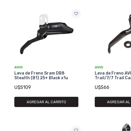
AVID
AVID
Leva de Freno Sram DB8
Leva de Freno AVID
Stealth (B1) 25+ Black x1u
Trail/7/7 Trail C
U$S109
U$S66
AGREGAR AL CARRITO
AGREGAR AL