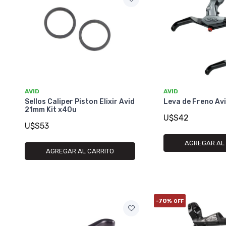
AVID
AVID
Sellos Caliper Piston Elixir Avid
Leva de Freno Avi
21mm Kit x40u
U$S42
U$S53
AGREGAR AL
AGREGAR AL CARRITO
-70%
OFF