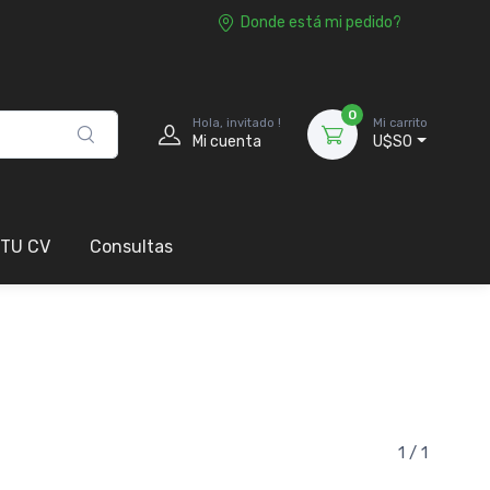
Donde está mi pedido?
0
Hola, invitado !
Mi carrito
Mi cuenta
U$S0
 TU CV
Consultas
1 / 1