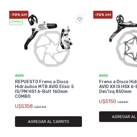
-70%
-70%
OFF
OFF
COMBO
AVID
AVID
REPUESTO Freno a Disco
Freno a Disco Hi
Hidráulico MTB AVID Elixir 5
AVID XX IS HSX 6
IS/PM HS1 6-Bolt 160mm
Del/Izq 850mm
COMBO
U$S150
U$S499
U$S358
U$S1.194
AGREGAR AL
AGREGAR AL CARRITO