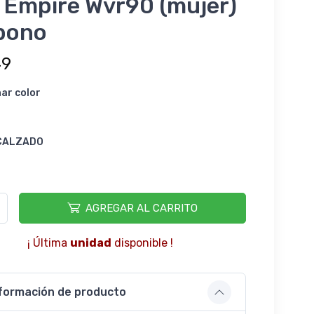
 Empire Wvr90 (mujer)
bono
49
nar color
CALZADO
AGREGAR AL CARRITO
¡ Última
unidad
disponible !
formación de producto