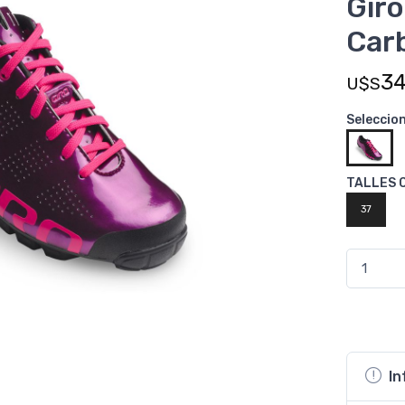
Giro
Car
3
U$S
Seleccio
TALLES 
37
In