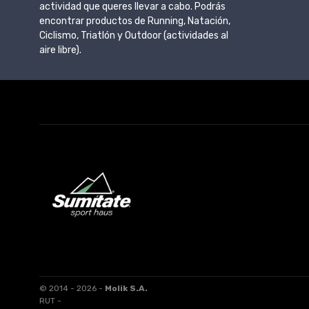
actividad que queres llevar a cabo. Podrás
encontrar productos de Running, Natación,
Ciclismo, Triatlón y Outdoor (actividades al
aire libre).
© 2014 - 2026 -
Molik S.A.
RUT -