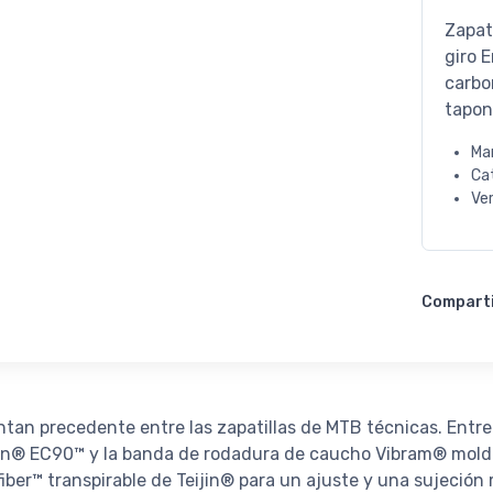
Zapat
giro 
carbo
tapon
Ma
Ca
Ve
Compart
ntan precedente entre las zapatillas de MTB técnicas. Entre
ston® EC90™ y la banda de rodadura de caucho Vibram® mold
fiber™ transpirable de Teijin® para un ajuste y una sujeci