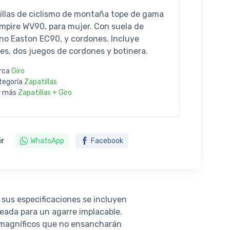
illas de ciclismo de montaña tope de gama
Empire WV90, para mujer. Con suela de
no Easton EC90, y cordones. Incluye
es, dos juegos de cordones y botinera.
rca
Giro
tegoría
Zapatillas
r más
Zapatillas + Giro
ir
WhatsApp
Facebook
 sus especificaciones se incluyen
eada para un agarre implacable.
ón magníficos que no ensancharán