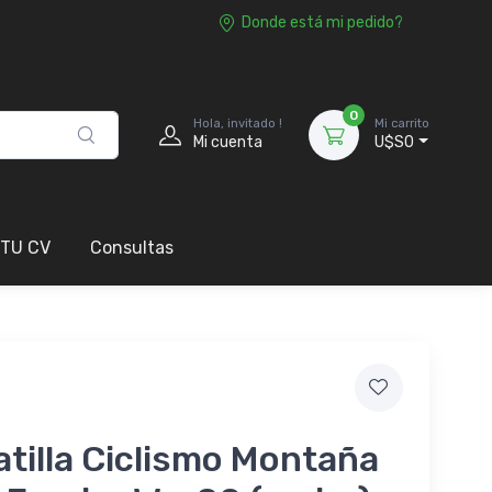
Donde está mi pedido?
0
Hola, invitado !
Mi carrito
Mi cuenta
U$S0
 TU CV
Consultas
tilla Ciclismo Montaña