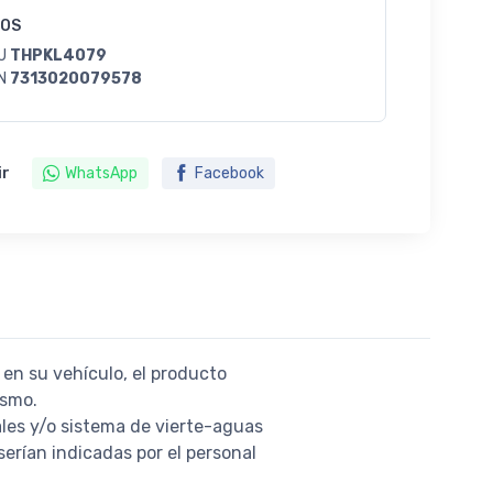
GOS
U
THPKL4079
N
7313020079578
ir
WhatsApp
Facebook
 en su vehículo, el producto
ismo.
ales y/o sistema de vierte-aguas
serían indicadas por el personal