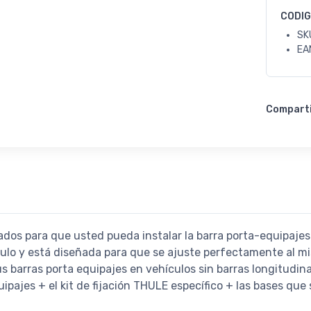
CODI
SK
EA
Compart
ados para que usted pueda instalar la barra porta-equipajes
culo y está diseñada para que se ajuste perfectamente al m
us barras porta equipajes en vehículos sin barras longitudin
ipajes + el kit de fijación THULE específico + las bases que 