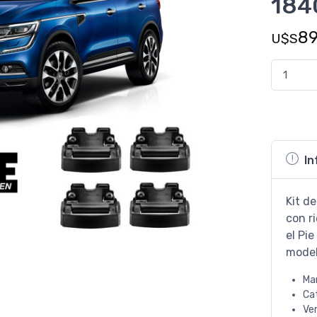
184
8
U$S
In
Kit de
con ri
el Pie
model
Ma
Ca
Ve