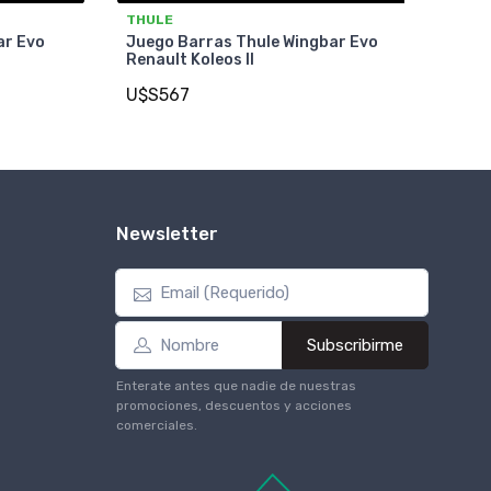
THULE
ar Evo
Juego Barras Thule Wingbar Evo
Renault Koleos II
U$S567
Newsletter
Subscribirme
Enterate antes que nadie de nuestras
promociones, descuentos y acciones
comerciales.