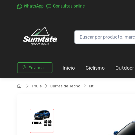
WhatsApp
Consultas online
Inicio
Ciclismo
Outdoor
Enviar a ...
Thule
Barras de Techo
Kit