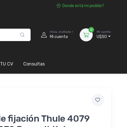
Donde está mi pedido?
0
Hola, invitado !
Mi carrito
Mi cuenta
U$S0
 TU CV
Consultas
de fijación Thule 4079