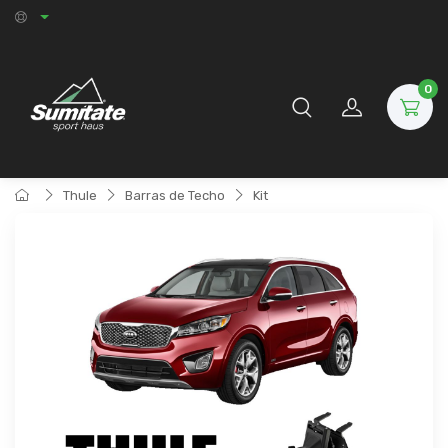
0
Thule
Barras de Techo
Kit