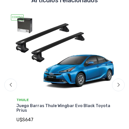
Artículos relacionados
COMBO
COMB
THULE
T
Juego Barras Thule Wingbar Evo Black Toyota
Ju
Prius
To
U$S647
U