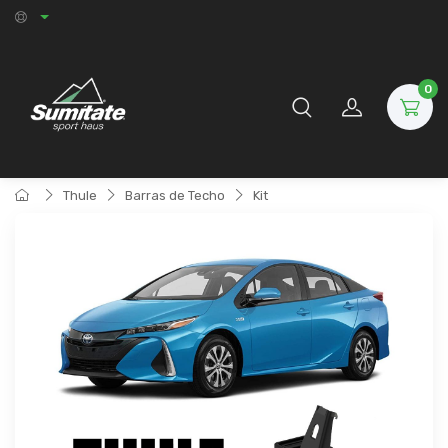
0
Thule
Barras de Techo
Kit