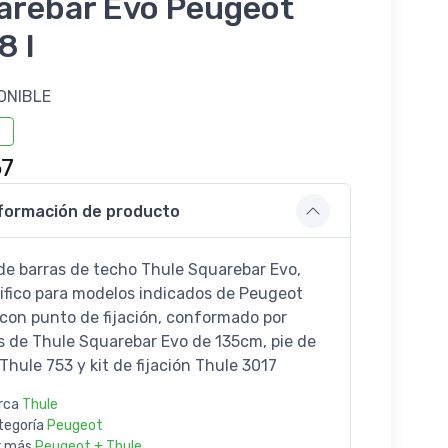
arebar Evo Peugeot
8 I
ONIBLE
67
formación de producto
de barras de techo Thule Squarebar Evo,
ifico para modelos indicados de Peugeot
con punto de fijación, conformado por
s de Thule Squarebar Evo de 135cm, pie de
Thule 753 y kit de fijación Thule 3017
rca
Thule
tegoría
Peugeot
r más
Peugeot + Thule