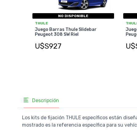
NO DISPONIBLE
THULE
THUL
Juego Barras Thule Slidebar
Juego
Peugeot 308 SW Riel
Peug
U$S927
U$
Descripción
Los kits de fijación THULE específicos están diseñ
mostrado es la referencia específica para su vehí