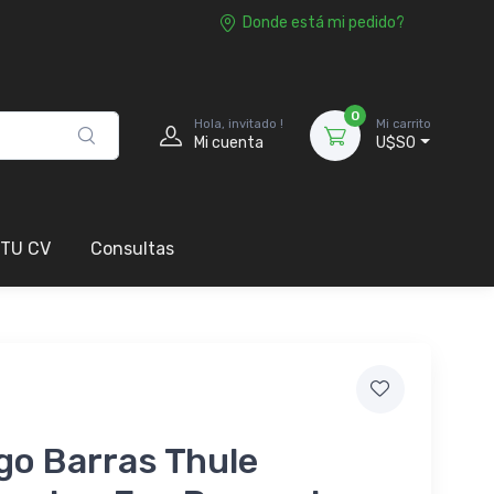
Donde está mi pedido?
0
Hola, invitado !
Mi carrito
Mi cuenta
U$S0
 TU CV
Consultas
go Barras Thule