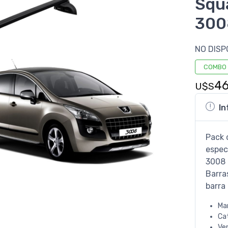
Squ
300
NO DISP
COMBO
4
U$S
In
Pack 
espec
3008 
Barra
barra 
Ma
Ca
Ve