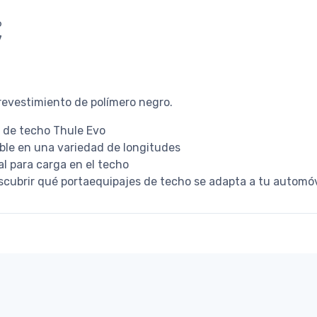
6
7
revestimiento de polímero negro.
s de techo Thule Evo
ible en una variedad de longitudes
al para carga en el techo
scubrir qué portaequipajes de techo se adapta a tu automóv