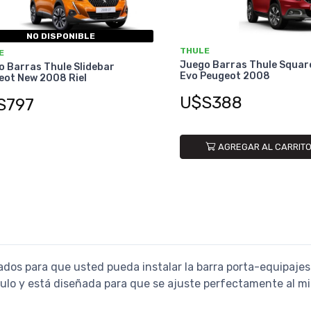
NO DISPONIBLE
THULE
E
Juego Barras Thule Squar
 Barras Thule Slidebar
Evo Peugeot 2008
eot New 2008 Riel
U$S388
S797
AGREGAR AL CARRIT
ados para que usted pueda instalar la barra porta-equipajes
culo y está diseñada para que se ajuste perfectamente al m