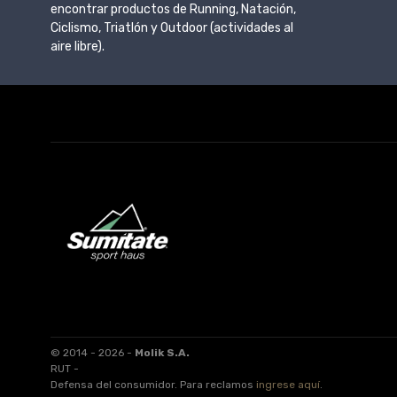
encontrar productos de Running, Natación,
Ciclismo, Triatlón y Outdoor (actividades al
aire libre).
© 2014 - 2026 -
Molik S.A.
RUT -
Defensa del consumidor. Para reclamos
ingrese aquí
.