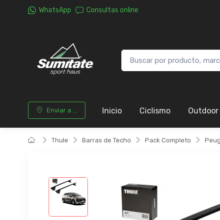
WhatsApp
Consultas online
Inicio
Ciclismo
Outdoor
Enviar a ...
Thule
Barras de Techo
Pack Completo
Peug