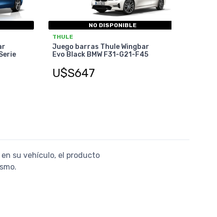
NO DISPONIBLE
THULE
ar
Juego barras Thule Wingbar
Serie
Evo Black BMW F31-G21-F45
U$S647
 en su vehículo, el producto
ismo.