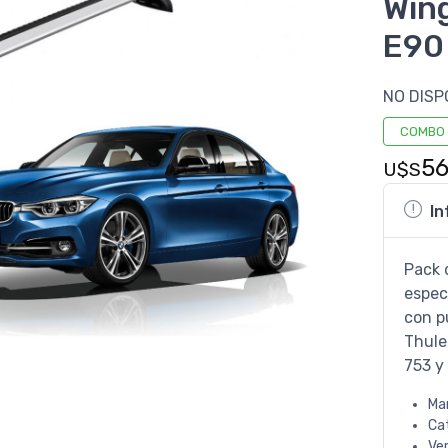
Win
E90
NO DISP
COMBO
56
U$S
In
Pack 
espec
con p
Thule
753 y
Ma
Ca
Ve