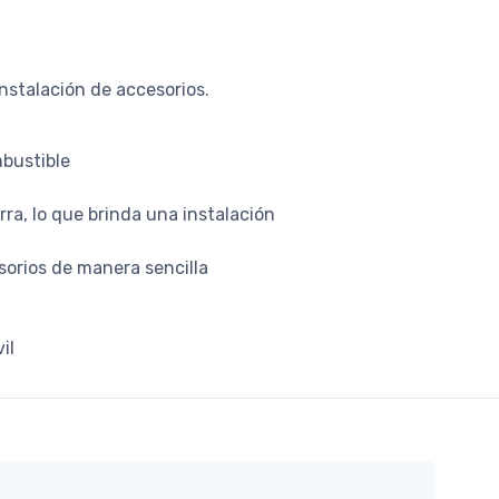
nstalación de accesorios.
mbustible
ra, lo que brinda una instalación
esorios de manera sencilla
il