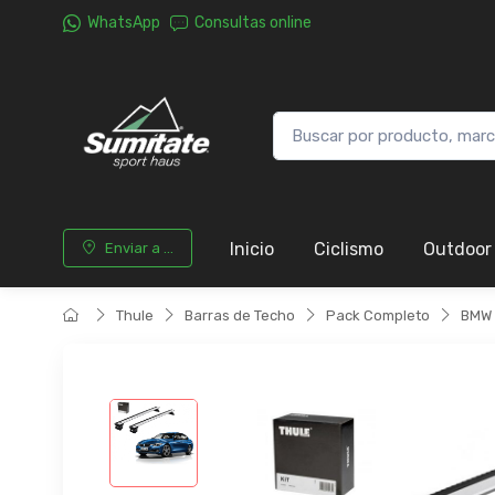
WhatsApp
Consultas online
Inicio
Ciclismo
Outdoor
Enviar a ...
Thule
Barras de Techo
Pack Completo
BMW