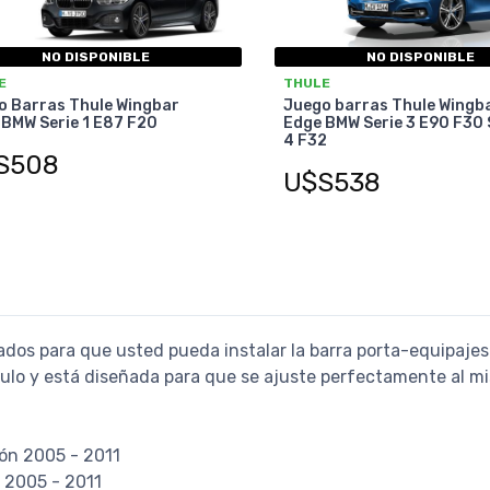
NO DISPONIBLE
NO DISPONIBLE
E
THULE
o Barras Thule Wingbar
Juego barras Thule Wingb
 BMW Serie 1 E87 F20
Edge BMW Serie 3 E90 F30 
4 F32
S508
U$S538
ados para que usted pueda instalar la barra porta-equipajes
culo y está diseñada para que se ajuste perfectamente al m
ión 2005 - 2011
n 2005 - 2011