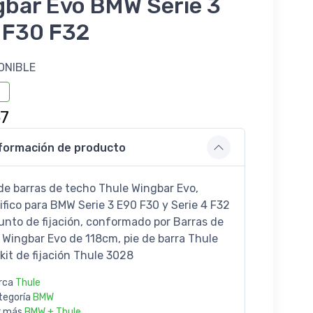
gbar Evo BMW Serie 3
 F30 F32
ONIBLE
7
formación de producto
de barras de techo Thule Wingbar Evo,
ifico para BMW Serie 3 E90 F30 y Serie 4 F32
unto de fijación, conformado por Barras de
 Wingbar Evo de 118cm, pie de barra Thule
 kit de fijación Thule 3028
rca
Thule
tegoría
BMW
r más
BMW + Thule