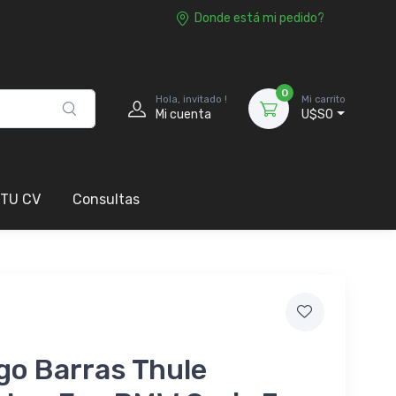
Donde está mi pedido?
0
Hola, invitado !
Mi carrito
Mi cuenta
U$S0
 TU CV
Consultas
go Barras Thule