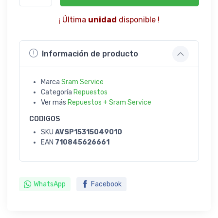
¡ Última
unidad
disponible !
Información de producto
Marca
Sram Service
Categoría
Repuestos
Ver más
Repuestos + Sram Service
CODIGOS
SKU
AVSP15315049010
EAN
710845626661
WhatsApp
Facebook