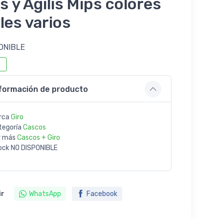
is y Agilis Mips colores
lles varios
ONIBLE
formación de producto
rca
Giro
tegoría
Cascos
r más
Cascos + Giro
ock
NO DISPONIBLE
ir
WhatsApp
Facebook