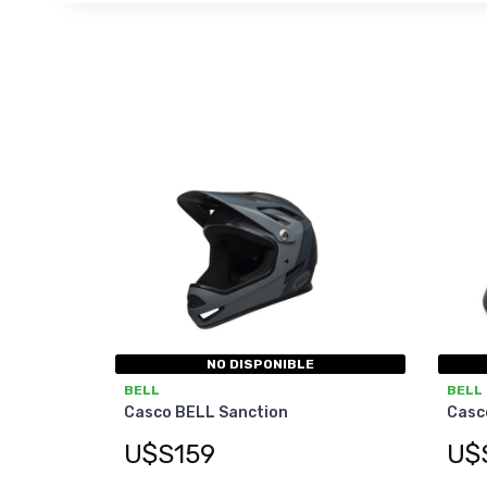
NO DISPONIBLE
BELL
BELL
Casco BELL Sanction
Casco
U$S159
U$