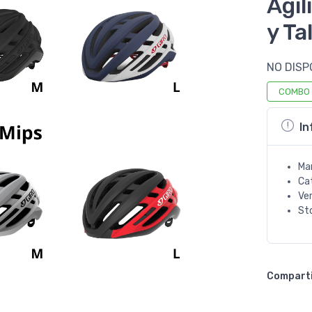
Agil
y Ta
NO DISP
COMBO
In
Ma
Ca
Ve
St
Compart