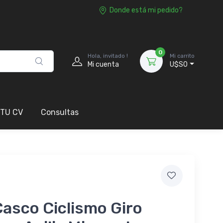
Donde está mi pedido?
0
Hola, invitado !
Mi carrito
Mi cuenta
U$S0
 TU CV
Consultas
Casco Ciclismo Giro