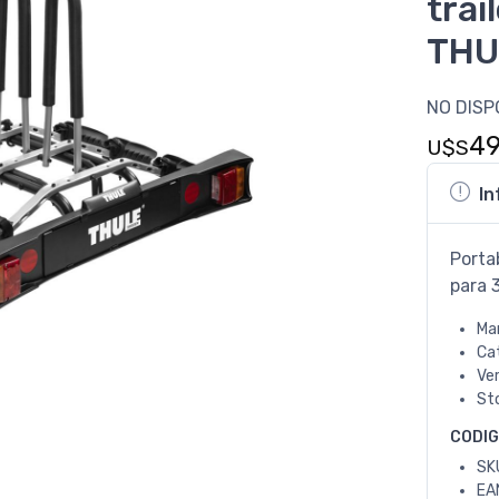
trai
THU
NO DISP
4
U$S
In
Porta
para 3
Ma
Ca
Ve
St
CODI
SK
EA