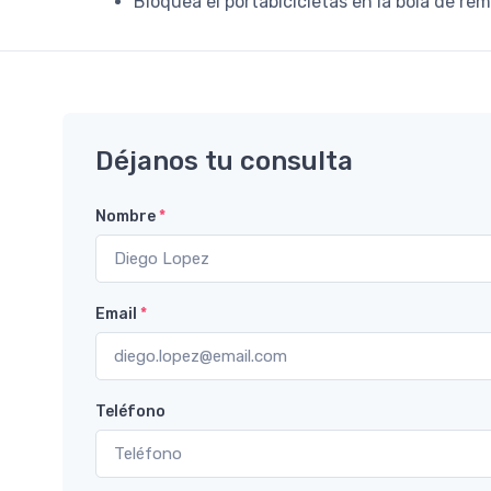
Bloquea el portabicicletas en la bola de re
Déjanos tu consulta
Nombre
*
Email
*
Teléfono