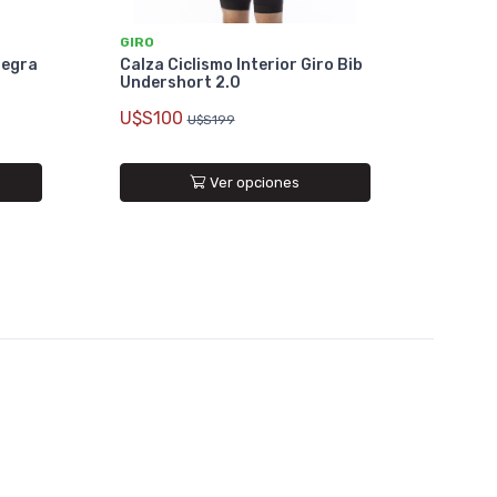
GIRO
Negra
Calza Ciclismo Interior Giro Bib
Undershort 2.0
U$S100
U$S199
Ver opciones