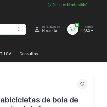
Donde está mi pedido?
0
Hola, invitado !
Mi carrito
Mi cuenta
U$S0
 TU CV
Consultas
abicicletas de bola de