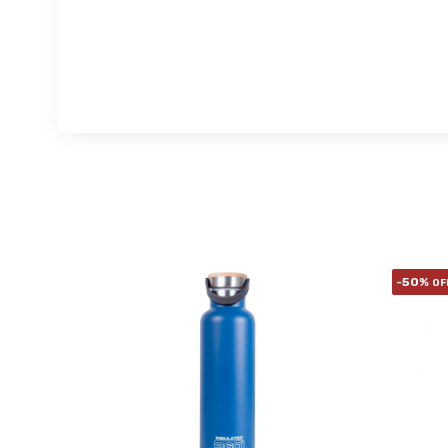
-50%
OF