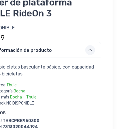
ler de plataforma
LE RideOn 3
ONIBLE
99
formación de producto
bicicletas basculante básico, con capacidad
 bicicletas.
rca
Thule
tegoría
Bocha
r más
Bocha + Thule
ock
NO DISPONIBLE
GOS
U
THBCPBB950300
N
7313020044194