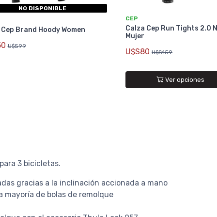
NO DISPONIBLE
CEP
Calza Cep Run Tights 2.0 
 Cep Brand Hoody Women
Mujer
50
U$S99
U$S80
U$S159
Ver opciones
ara 3 bicicletas.
adas gracias a la inclinación accionada a mano
la mayoría de bolas de remolque