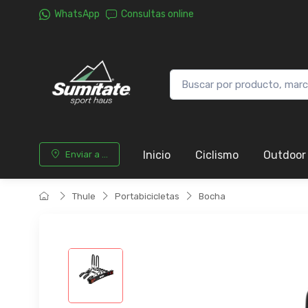
WhatsApp
Consultas online
Inicio
Ciclismo
Outdoor
Enviar a ...
Thule
Portabicicletas
Bocha