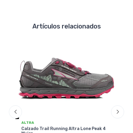
Artículos relacionados
ALTRA
LA S
Calzado Trail Running Altra Lone Peak 4
Calz
 3.0