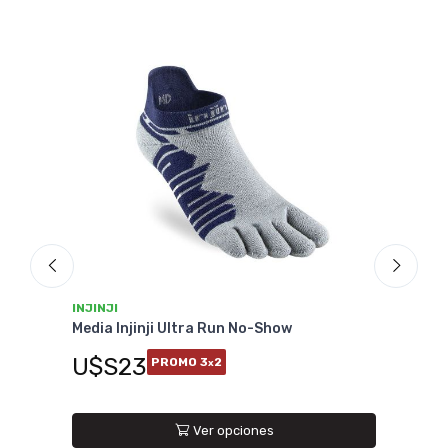
INJINJI
INJI
Media Injinji Ultra Run No-Show
Medi
U$S23
U$
PROMO 3
2
x
Ver opciones