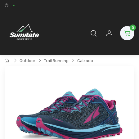
0
Outdoor
Trail Running
Calzado