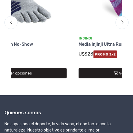
INJINJI
C
Media Injinji Ultra Run No-Show W (Mujer)
Me
Me
U$S23
PROMO 3
2
x
U
Ver opciones
Quienes somos
Nos apasiona el deporte, la vida sana, el contacto con la
naturaleza. Nuestro objetivo es brindarte el mejor