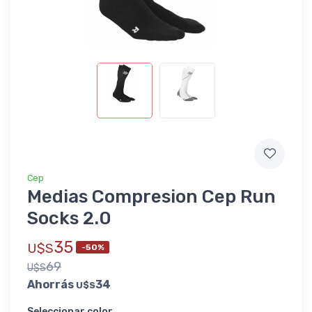
Cep
Medias Compresion Cep Run
Socks 2.0
35
U$S
-50%
69
U$S
Ahorrás
34
U$S
Seleccionar color