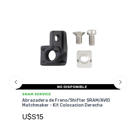
NO DISPONIBLE
SRAM
SRAM SERVICE
Abra
VID
Abrazadera de Freno/Shifter SRAM/AVID
Matc
Matchmaker - Kit Colocacion Derecha
U$
U$S15