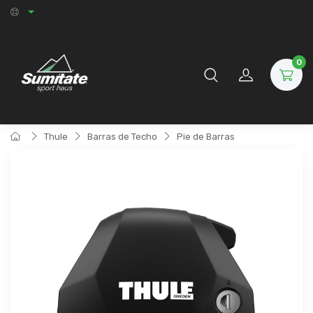
0
Thule
Barras de Techo
Pie de Barras