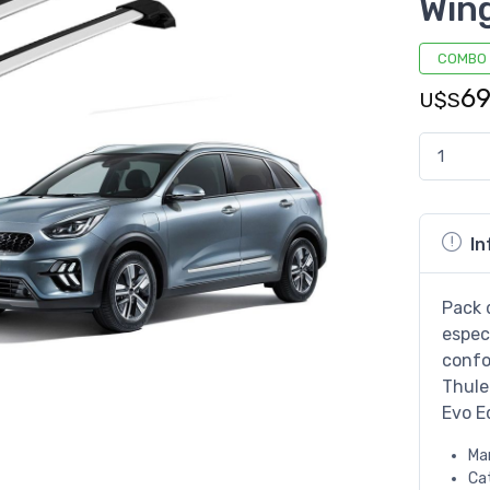
Wing
COMBO
6
U$S
In
Pack 
especi
confo
Thule
Evo E
Ma
Ca