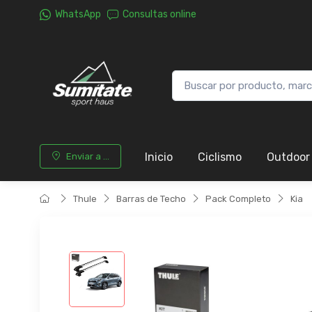
WhatsApp
Consultas online
Inicio
Ciclismo
Outdoor
Enviar a ...
Thule
Barras de Techo
Pack Completo
Kia