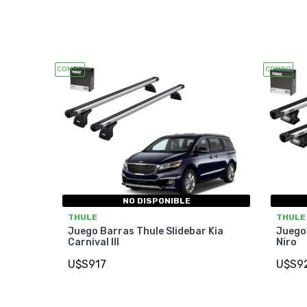
COMBO
COMBO
NO DISPONIBLE
THULE
THULE
Juego Barras Thule Slidebar Kia
Juego 
Carnival III
Niro
U$S917
U$S9