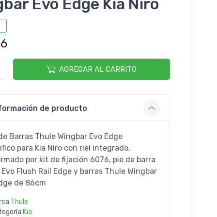
bar Evo Edge Kia Niro
96
AGREGAR AL CARRITO
formación de producto
de Barras Thule Wingbar Evo Edge
fico para Kia Niro con riel integrado,
rmado por kit de fijación 6076, pie de barra
 Evo Flush Rail Edge y barras Thule Wingbar
dge de 86cm
rca
Thule
tegoría
Kia