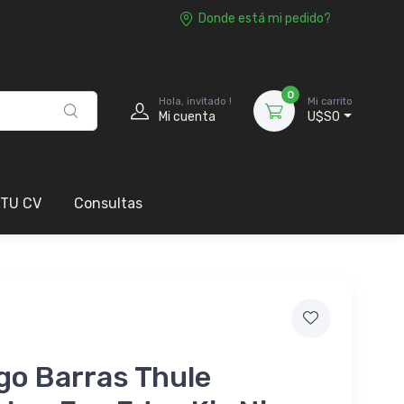
Donde está mi pedido?
0
Hola, invitado !
Mi carrito
Mi cuenta
U$S0
 TU CV
Consultas
go Barras Thule