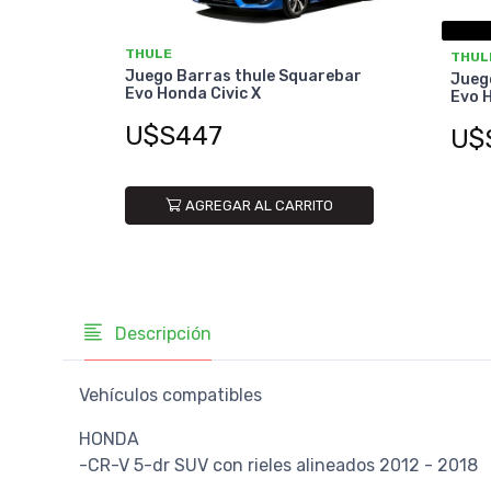
THULE
THUL
Juego Barras thule Squarebar
Jueg
Evo Honda Civic X
Evo H
U$S447
U$
AGREGAR AL CARRITO
Descripción
Vehículos compatibles
HONDA
-CR-V 5-dr SUV con rieles alineados 2012 - 2018