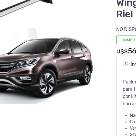
Win
Riel
NO DISP
COMBO
56
U$S
In
Pack 
para 
por ki
barra
Ma
Ca
Ve
St