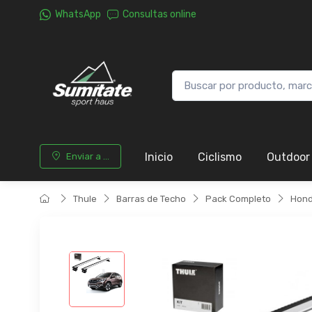
WhatsApp
Consultas online
Inicio
Ciclismo
Outdoor
Enviar a ...
Thule
Barras de Techo
Pack Completo
Hon