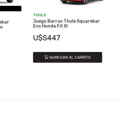
THULE
Juego Barras Thule Squarebar
ebar
Evo Honda Fit III
so
U$S447
AGREGAR AL CARRITO