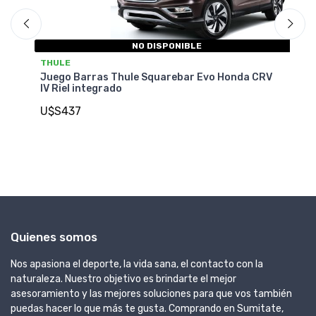
NO DISPONIBLE
THULE
T
ic
Juego Barras Thule Squarebar Evo Honda CRV
Ju
IV Riel integrado
V 
U$S437
U
Quienes somos
Nos apasiona el deporte, la vida sana, el contacto con la
naturaleza. Nuestro objetivo es brindarte el mejor
asesoramiento y las mejores soluciones para que vos también
puedas hacer lo que más te gusta. Comprando en Sumitate,