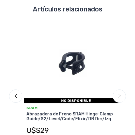
Artículos relacionados
NO DISPONIBLE
SRAM
SRA
Abrazadera de Freno SRAM Hinge-Clamp
Abra
Guide/G2/Level/Code/Elixir/DB Der/Izq
Guid
U$S29
U$