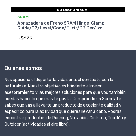
NO DISPONIBLE
AM
SRAM
azadera de Freno SRAM Hinge-Clamp
Abrazadera d
de/G2/Level/Code/Elixir/DB Der/Izq
Guide/G2/Lev
S29
U$S35
Quienes somos
Nos apasiona el deporte, la vida sana, el contacto con la
naturaleza. Nuestro objetivo es brindarte el mejor
asesoramiento y las mejores soluciones para que vos también
puedas hacer lo que más te gusta. Comprando en Sumitate,
sabes que vas a llevarte un producto de excelente calidad y
específico para la actividad que queres llevar a cabo. Podrás
encontrar productos de Running, Natación, Ciclismo, Triatlón y
Outdoor (actividades al aire libre).