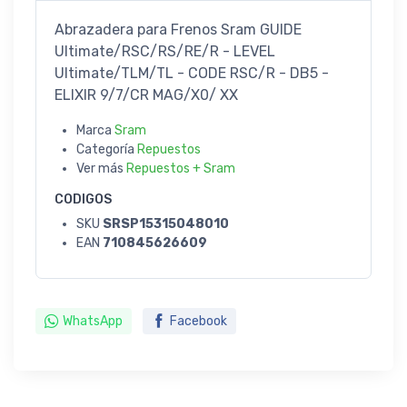
Abrazadera para Frenos Sram GUIDE
Ultimate/RSC/RS/RE/R - LEVEL
Ultimate/TLM/TL - CODE RSC/R - DB5 -
ELIXIR 9/7/CR MAG/X0/ XX
Marca
Sram
Categoría
Repuestos
Ver más
Repuestos + Sram
CODIGOS
SKU
SRSP15315048010
EAN
710845626609
WhatsApp
Facebook