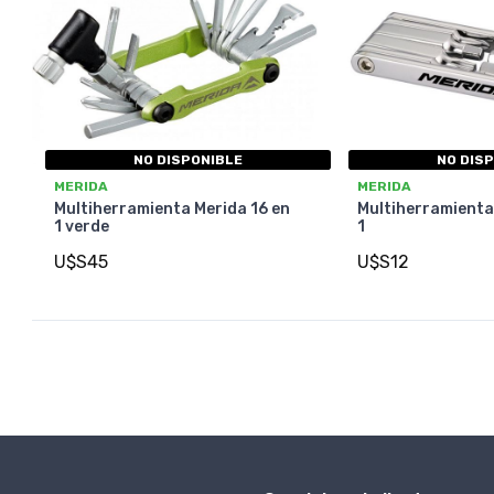
NO DISPONIBLE
NO DIS
MERIDA
MERIDA
Multiherramienta Merida 16 en
Multiherramienta
1 verde
1
U$S45
U$S12