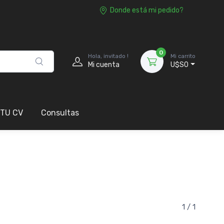
Donde está mi pedido?
0
Hola, invitado !
Mi carrito
Mi cuenta
U$S0
 TU CV
Consultas
1 / 1