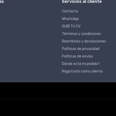
as
Servicios al cliente
Contacto
WhatsApp
SUBÍ TU CV
Términos y condiciones
Reembolso y devoluciones
Políticas de privacidad
Políticas de envíos
Dónde está mi pedido?
Registrate como cliente