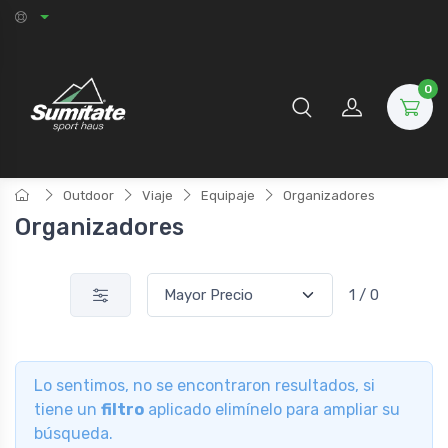
0
Outdoor
Viaje
Equipaje
Organizadores
Organizadores
1 / 0
Lo sentimos, no se encontraron resultados, si
tiene un
filtro
aplicado elimínelo para ampliar su
búsqueda.