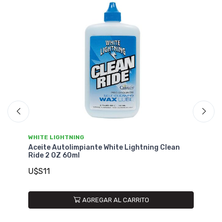
WHITE LIGHTNING
WH
Aceite Autolimpiante White Lightning Clean
Ac
Ride 2 OZ 60ml
Ri
U$S11
U
AGREGAR AL CARRITO