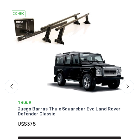
COMBO
COMB
THULE
T
a
Juego Barras Thule Squarebar Evo Land Rover
Ju
Defender Classic
Be
U$S378
U