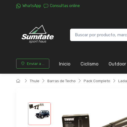
WhatsApp
Consultas online
Inicio
Ciclismo
Outdoor
Enviar a ...
Thule
Barras de Techo
Pack Completo
Lada