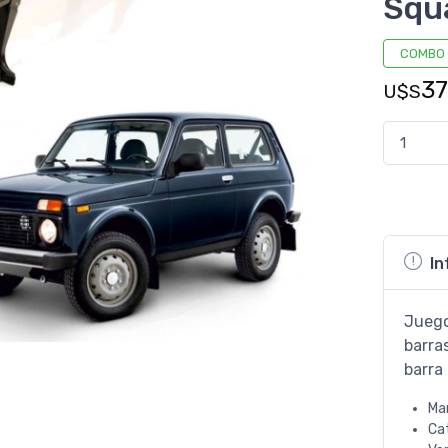
Squ
COMBO
3
U$S
In
Juego
barra
barra
Ma
Ca