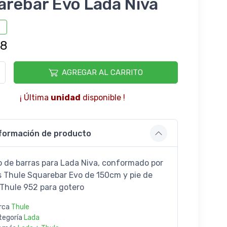
arebar Evo Lada Niva
78
AGREGAR AL CARRITO
¡ Última
unidad
disponible !
formación de producto
 de barras para Lada Niva, conformado por
s Thule Squarebar Evo de 150cm y pie de
 Thule 952 para gotero
rca
Thule
tegoría
Lada