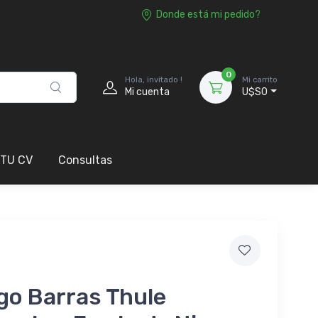
Donde está mi pedido?
0
Hola, invitado !
Mi carrito
Mi cuenta
U$S0
 TU CV
Consultas
go Barras Thule