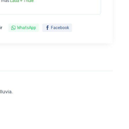
r más
Lada + Thule
ir
WhatsApp
Facebook
luvia.