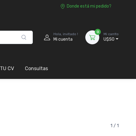
Donde está mi pedido?
0
Hola, invitado !
Mi carrito
Mi cuenta
U$S0
 TU CV
Consultas
1 / 1