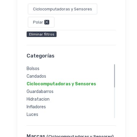
Ciclocomputadoras y Sensores
Polar
Eliminar filtros
Categorías
Bolsos
Candados
Ciclocomputadoras y Sensores
Guardabarros
Hidratacion
Infladores
Luces
Parrillas y Alforjas
Portabicicletas y Barras
Marcas
(Ciclocomputadoras y Sensores)