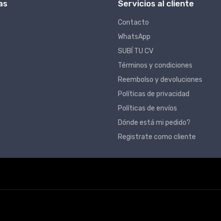
as
Servicios al cliente
Contacto
WhatsApp
SUBÍ TU CV
Términos y condiciones
Reembolso y devoluciones
Políticas de privacidad
Políticas de envíos
Dónde está mi pedido?
Registrate como cliente