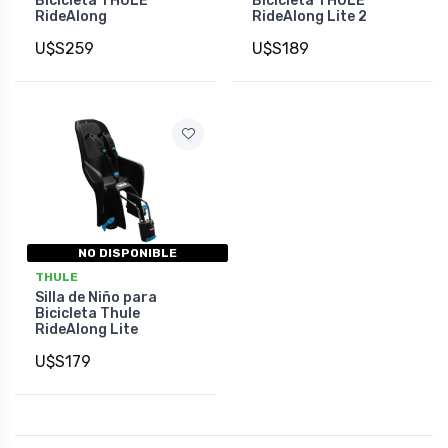
Bicicleta THULE
Bicicleta THULE
RideAlong
RideAlong Lite 2
U$S259
U$S189
NO DISPONIBLE
THULE
Silla de Niño para
Bicicleta Thule
RideAlong Lite
U$S179