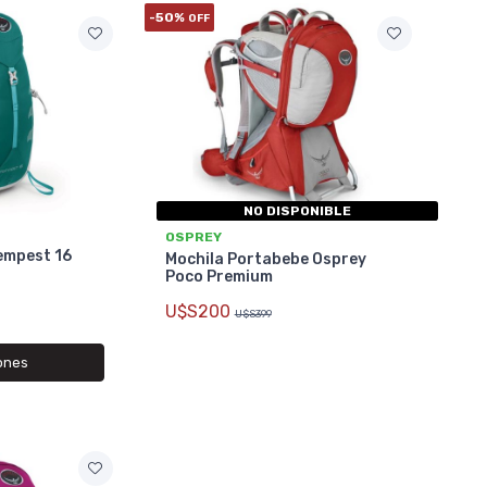
-50%
OFF
NO DISPONIBLE
OSPREY
empest 16
Mochila Portabebe Osprey
Poco Premium
U$S200
U$S399
ones