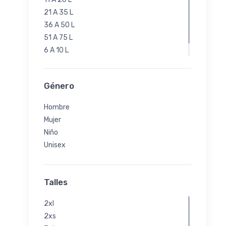
21 A 35 L
36 A 50 L
51 A 75 L
6 A 10 L
76 A 100 L
Género
Hombre
Mujer
Niño
Unisex
Talles
2xl
2xs