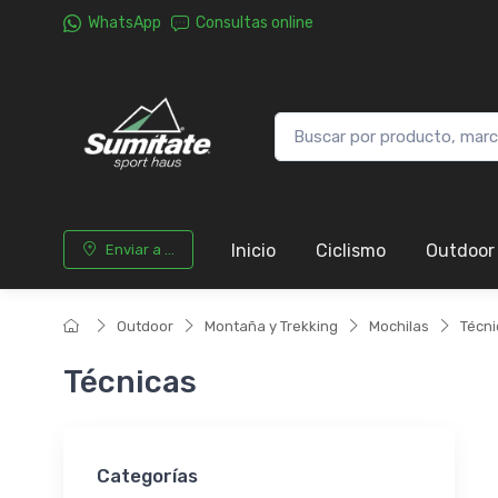
WhatsApp
Consultas online
Inicio
Ciclismo
Outdoor
Enviar a ...
Outdoor
Montaña y Trekking
Mochilas
Técni
Técnicas
Categorías