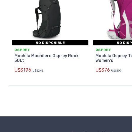
NO DISPONIBLE
NO DIS
OSPREY
OSPREY
Mochila Mochilero Osprey Rook
Mochila Osprey T
50Lt
Women's
U$S196
U$S76
U$S245
U$S109