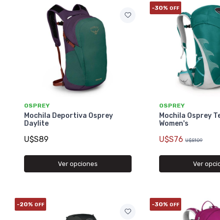
-30%
OFF
OSPREY
OSPREY
Mochila Deportiva Osprey
Mochila Osprey T
Daylite
Women's
U$S89
U$S76
U$S109
Ver opciones
Ver opci
-20%
-30%
OFF
OFF