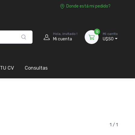
Donde está mi pedido?
0
Hola, invitado !
Mi carrito
Mi cuenta
U$S0
 TU CV
Consultas
1 / 1