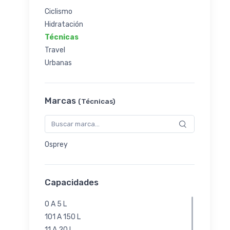
Ciclismo
Hidratación
Técnicas
Travel
Urbanas
Marcas
(Técnicas)
Osprey
Capacidades
0 A 5 L
101 A 150 L
11 A 20 L