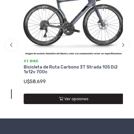
3T BIKE
3T
Bicicleta de Ruta Carbono 3T Strada 105 Di2
Bi
1x12v 700c
2X
U$S8.699
U
Ver opciones