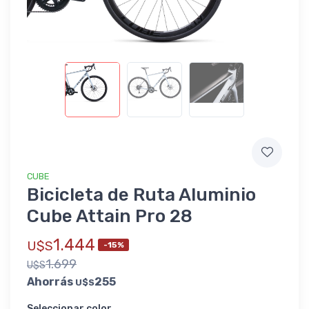
CUBE
Bicicleta de Ruta Aluminio
Cube Attain Pro 28
1.444
U$S
-15%
1.699
U$S
Ahorrás
255
U$S
Seleccionar color