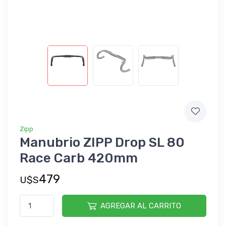
Zipp
Manubrio ZIPP Drop SL 80
Race Carb 420mm
479
U$S
AGREGAR AL CARRITO