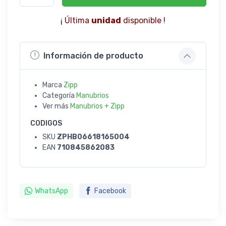
¡ Última
unidad
disponible !
Información de producto
Marca
Zipp
Categoría
Manubrios
Ver más
Manubrios + Zipp
CODIGOS
SKU
ZPHB06618165004
EAN
710845862083
WhatsApp
Facebook