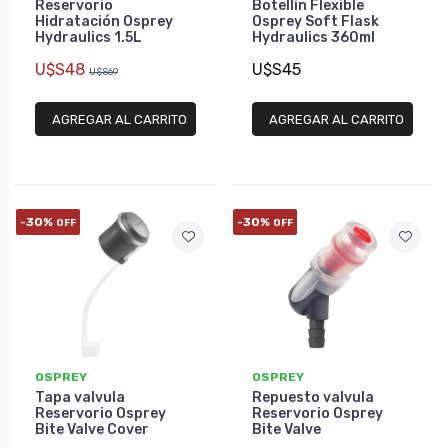
Reservorio
Botellin Flexible
Hidratación Osprey
Osprey Soft Flask
Hydraulics 1.5L
Hydraulics 360ml
U$S48
U$S45
U$S69
AGREGAR AL CARRITO
AGREGAR AL CARRITO
-30%
-30%
OFF
OFF
OSPREY
OSPREY
Tapa valvula
Repuesto valvula
Reservorio Osprey
Reservorio Osprey
Bite Valve Cover
Bite Valve