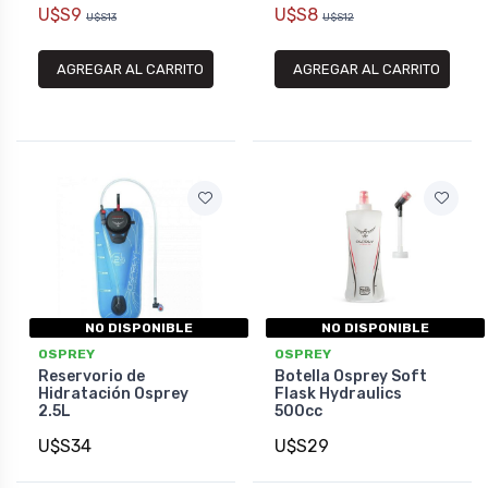
U$S9
U$S8
U$S13
U$S12
AGREGAR AL CARRITO
AGREGAR AL CARRITO
NO DISPONIBLE
NO DISPONIBLE
OSPREY
OSPREY
Reservorio de
Botella Osprey Soft
Hidratación Osprey
Flask Hydraulics
2.5L
500cc
U$S34
U$S29