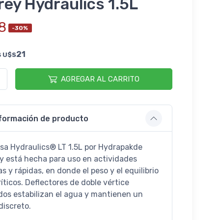
ey Hydraulics 1.5L
8
-30%
s
21
U$S
AGREGAR AL CARRITO
formación de producto
lsa Hydraulics® LT 1.5L por Hydrapakde
y está hecha para uso en actividades
as y rápidas, en donde el peso y el equilibrio
íticos. Deflectores de doble vértice
dos estabilizan el agua y mantienen un
 discreto.