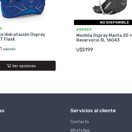
NO DISPONIBLE
Y
OSPREY
co Hidratación Osprey
Mochila Osprey Manta 20 
T Flask
Reservorio 3L 16043
1
U$S199
U$S139
Ver opciones
as
Servicios al cliente
Contacto
WhatsApp