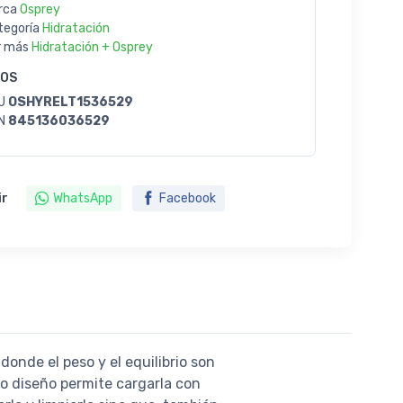
rca
Osprey
tegoría
Hidratación
r más
Hidratación + Osprey
GOS
U
OSHYRELT1536529
N
845136036529
ir
WhatsApp
Facebook
onde el peso y el equilibrio son
ado diseño permite cargarla con