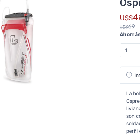
Ospr
4
U$S
69
U$S
Ahorrá
In
La bo
Ospre
livian
son cr
solda
perfil