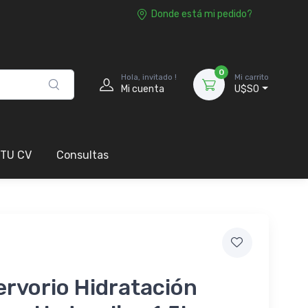
Donde está mi pedido?
0
Hola, invitado !
Mi carrito
Mi cuenta
U$S0
 TU CV
Consultas
rvorio Hidratación