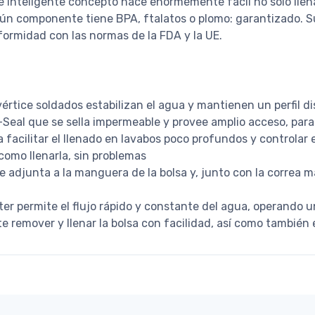
e inteligente concepto hace enormemente fácil no solo llenar
gún componente tiene BPA, ftalatos o plomo: garantizado. S
formidad con las normas de la FDA y la UE.
értice soldados estabilizan el agua y mantienen un perfil di
-Seal que se sella impermeable y provee amplio acceso, para 
a facilitar el llenado en lavabos poco profundos y controlar e
como llenarla, sin problemas
 adjunta a la manguera de la bolsa y, junto con la correa m
ter permite el flujo rápido y constante del agua, operando u
remover y llenar la bolsa con facilidad, así como también e