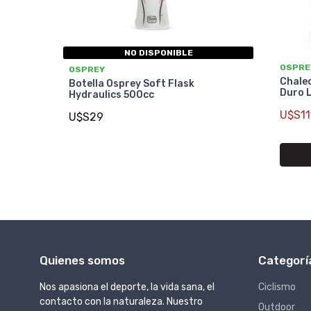
NO DISPONIBLE
OSPRE
OSPREY
Chale
Botella Osprey Soft Flask
Duro L
Hydraulics 500cc
U$S11
U$S29
Quienes somos
Categorí
Nos apasiona el deporte, la vida sana, el
Ciclismo
contacto con la naturaleza. Nuestro
Outdoor