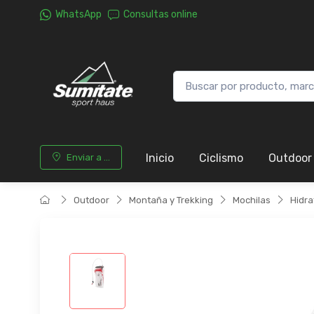
WhatsApp
Consultas online
Inicio
Ciclismo
Outdoor
Enviar a ...
Outdoor
Montaña y Trekking
Mochilas
Hidra